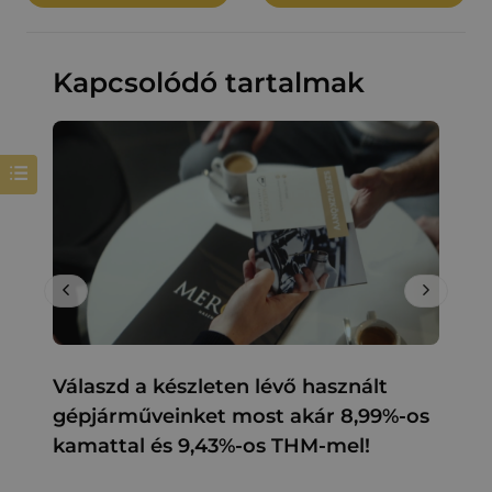
Kapcsolódó tartalmak
Válaszd a készleten lévő használt
Aut
gépjárműveinket most akár 8,99%-os
rés
kamattal és 9,43%-os THM-mel!