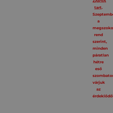
ZÁRVA
tart
.
Szeptembe
a
megszoko
rend
szerint,
minden
páratlan
hétre
eső
szombato
várjuk
az
érdeklődő