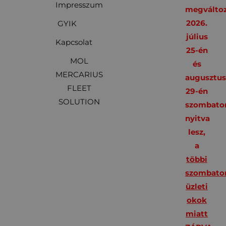
Impresszum
megváltoz
2026.
GYIK
július
Kapcsolat
25-én
MOL
és
MERCARIUS
augusztu
FLEET
29-én
SOLUTION
szombato
nyitva
lesz,
a
többi
szombato
üzleti
okok
miatt