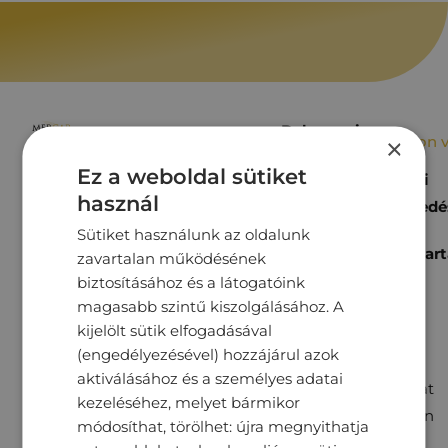
Debreceni
Budapesti
×
Írjon 
kereskedés
kereskedés
Ez a weboldal sütiket
Szegedi
használ
Nyitvatartás:
kereskedé
Nyitvatartás:
Hétfő-
Sütiket használunk az oldalunk
Hétfő-
Nyitvatart
zavartalan működésének
Péntek:
Péntek:
Hétfő-
biztosításához és a látogatóink
8:00-
8:30-
magasabb szintű kiszolgálásához. A
Péntek:
16:30
17:00
kijelölt sütik elfogadásával
8:00-
Szombat: 9:00-
Szombat:
(engedélyezésével) hozzájárul azok
16:30
13:00
9:00-
aktiválásához és a személyes adatai
Szombat
Vasárnap:
kezeléséhez, melyet bármikor
13:00
(páratlan
zárva
módosíthat, törölhet: újra megnyithatja
Vasárnap:
héten):