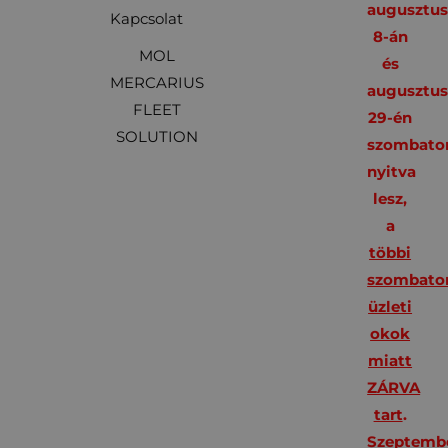
augusztu
Kapcsolat
8-án
MOL
és
MERCARIUS
augusztu
FLEET
29-én
SOLUTION
szombato
nyitva
lesz,
a
többi
szombato
üzleti
okok
miatt
ZÁRVA
tart
.
Szeptembe