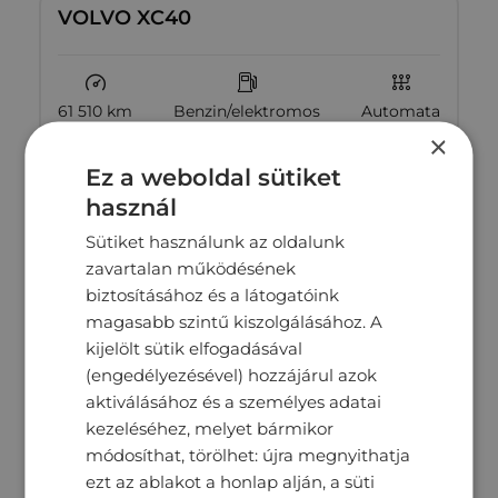
VOLVO XC40
61 510 km
Benzin/elektromos
Automata
×
Megtekintés
10‏‏‎ ‎490‏‏‎ ‎000
Ft
Ez a weboldal sütiket
használ
Sütiket használunk az oldalunk
zavartalan működésének
biztosításához és a látogatóink
magasabb szintű kiszolgálásához. A
kijelölt sütik elfogadásával
(engedélyezésével) hozzájárul azok
aktiválásához és a személyes adatai
kezeléséhez, melyet bármikor
módosíthat, törölhet: újra megnyithatja
ezt az ablakot a honlap alján, a süti