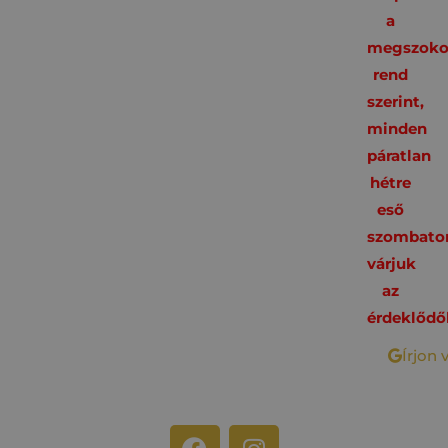
a
megszoko
rend
szerint,
minden
páratlan
hétre
eső
szombato
várjuk
az
érdeklődő
Írjon 