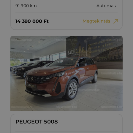
91 900 km
Automata
Megtekintés
14‏‏‎ ‎390‏‏‎ ‎000
Ft
PEUGEOT 5008