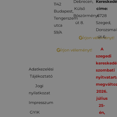
Debrecen,
Kereskedé
1142
Külső
címe:
Budapest,
Böszörményi
6728
Tengerszem
út 8.
Szeged,
utca
Dorozsmai
59/A
út 6.
Írjon véleményt!
A
Írjon véleményt!
szegedi
kereskedé
Adatkezelési
szombati
Tájékoztató
nyitvatart
megváltoz
Jogi
2026.
nyilatkozat
július
Impresszum
25-
GYIK
én,