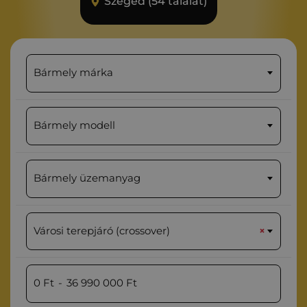
Szeged (54 találat)
Bármely márka
Bármely modell
Bármely üzemanyag
Városi terepjáró (crossover)
×
0
Ft
-
36 990 000
Ft