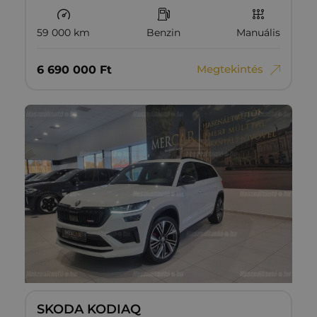
59 000 km
Benzin
Manuális
Megtekintés
6‏‏‎ ‎690‏‏‎ ‎000
Ft
SKODA KODIAQ