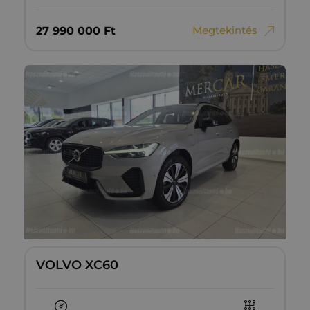
Megtekintés
27‏‏‎ ‎990‏‏‎ ‎000
Ft
VOLVO XC60