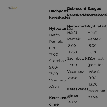
Debreceni
Szegedi
Budapesti
kereskedés
kereskedé
kereskedés
Nyitvatartás:
Nyitvatart
Nyitvatartás:
Hétfő-
Hétfő-
Hétfő-
Péntek:
Péntek:
Péntek:
8:00-
8:00-
8:30-
16:30
16:30
17:00
Szombat: 9:00-
Szombat
Szombat:
13:00
(páratlan
9:00-
Vasárnap:
héten):
13:00
zárva
9:00-
Vasárnap:
13:00
zárva
Kereskedés
Vasárnap:
címe:
zárva
Kereskedés
4032
címe: