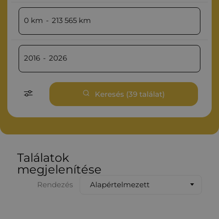
0
km
-
213 565
km
2016
-
2026
Keresés (
39
találat)
Találatok
megjelenítése
Alapértelmezett
Rendezés