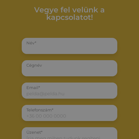
Vegye fel velünk a
kapcsolatot!
Név*
Cégnév
Email*
Telefonszám*
Üzenet*