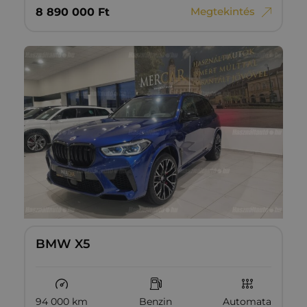
Megtekintés
8‏‏‎ ‎890‏‏‎ ‎000
Ft
BMW X5
94 000 km
Benzin
Automata