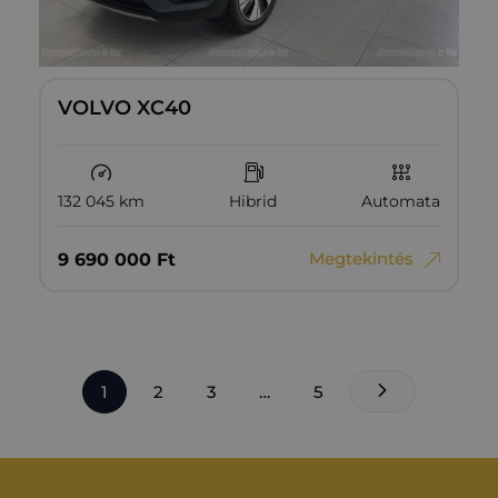
VOLVO XC40
132 045 km
Hibrid
Automata
Megtekintés
9‏‏‎ ‎690‏‏‎ ‎000
Ft
1
2
3
…
5