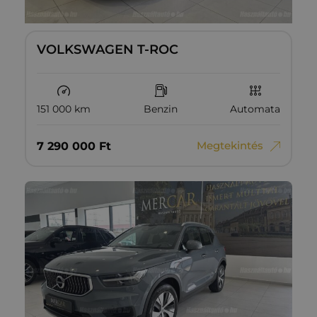
VOLKSWAGEN T-ROC
151 000 km
Benzin
Automata
Megtekintés
7‏‏‎ ‎290‏‏‎ ‎000
Ft