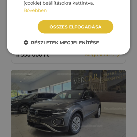
(cookie) beállításokra kattintva.
Bővebben
VOLVO XC60
ÖSSZES ELFOGADÁSA
132 000 km
Benzin/elektromos
Automata
RÉSZLETEK MEGJELENÍTÉSE
Megtekintés
11‏‏‎ ‎990‏‏‎ ‎000
Ft