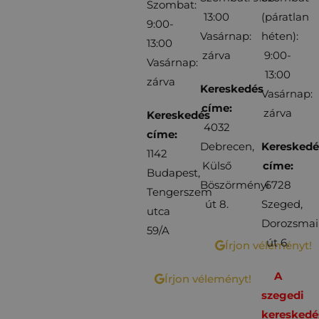
Szombat:
13:00
(páratlan
9:00-
Vasárnap:
héten):
13:00
zárva
9:00-
Vasárnap:
13:00
zárva
Kereskedés
Vasárnap:
címe:
zárva
Kereskedés
4032
címe:
Debrecen,
Kereskedé
1142
Külső
címe:
Budapest,
Böszörményi
6728
Tengerszem
út 8.
Szeged,
utca
Dorozsmai
59/A
út 6.
Írjon véleményt!
A
Írjon véleményt!
szegedi
kereskedé