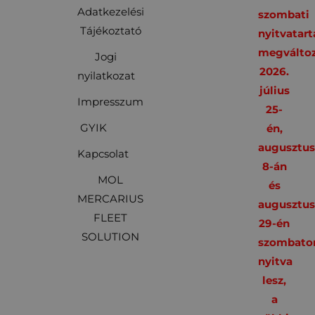
Adatkezelési
szombati
Tájékoztató
nyitvatart
megváltoz
Jogi
2026.
nyilatkozat
július
Impresszum
25-
GYIK
én,
augusztu
Kapcsolat
8-án
MOL
és
MERCARIUS
augusztu
FLEET
29-én
SOLUTION
szombato
nyitva
lesz,
a