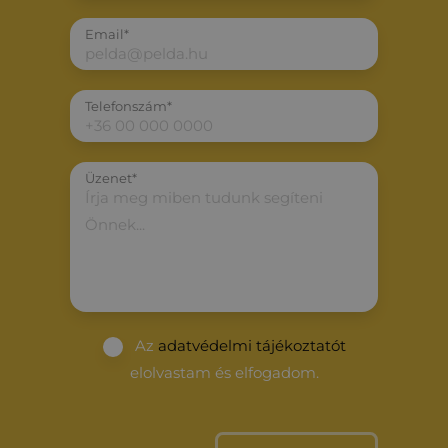
Email*
Telefonszám*
Üzenet*
Az
adatvédelmi tájékoztatót
elolvastam és elfogadom.