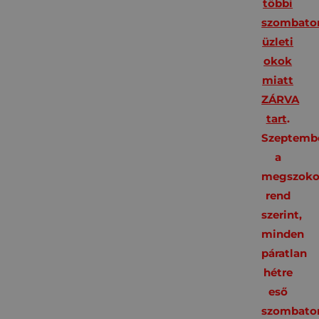
többi
szombato
üzleti
okok
miatt
ZÁRVA
tart
.
Szeptembe
a
megszoko
rend
szerint,
minden
páratlan
hétre
eső
szombato