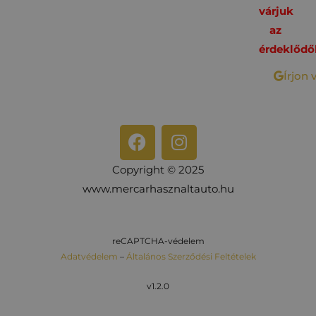
várjuk
az
érdeklődő
Írjon 
Copyright © 2025
www.mercarhasznaltauto.hu
reCAPTCHA-védelem
Adatvédelem
–
Általános Szerződési Feltételek
v1.2.0