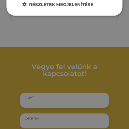
RÉSZLETEK MEGJELENÍTÉSE
Megtekintés
11‏‏‎ ‎990‏‏‎ ‎000
Ft
Vegye fel velünk a
kapcsolatot!
Név*
Cégnév