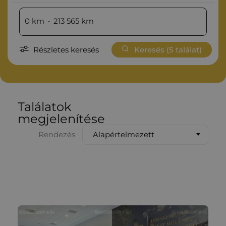
0
km
-
213 565
km
Részletes keresés
Keresés (
5
találat)
Találatok
megjelenítése
Alapértelmezett
Rendezés