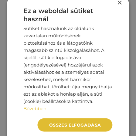
×
Megtekintés
8‏‏‎ ‎490‏‏‎ ‎000
Ft
Ez a weboldal sütiket
használ
Sütiket használunk az oldalunk
zavartalan működésének
biztosításához és a látogatóink
magasabb szintű kiszolgálásához. A
kijelölt sütik elfogadásával
(engedélyezésével) hozzájárul azok
aktiválásához és a személyes adatai
kezeléséhez, melyet bármikor
módosíthat, törölhet: újra megnyithatja
ezt az ablakot a honlap alján, a süti
(cookie) beállításokra kattintva.
BMW 530
Bővebben
ÖSSZES ELFOGADÁSA
148 168 km
Dízel
Automata