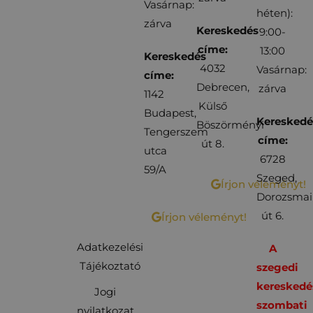
Vasárnap:
héten):
zárva
Kereskedés
9:00-
címe:
13:00
Kereskedés
4032
Vasárnap:
címe:
Debrecen,
zárva
1142
Külső
Budapest,
Kereskedé
Böszörményi
Tengerszem
címe:
út 8.
utca
6728
59/A
Szeged,
Írjon véleményt!
Dorozsmai
út 6.
Írjon véleményt!
Adatkezelési
A
Tájékoztató
szegedi
kereskedé
Jogi
szombati
nyilatkozat