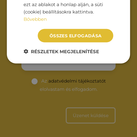
ezt az ablakot a honlap alján, a süti
Telefonszám*
(cookie) beállításokra kattintva.
Bővebben
Üzenet*
ÖSSZES ELFOGADÁSA
RÉSZLETEK MEGJELENÍTÉSE
Az
adatvédelmi tájékoztatót
elolvastam és elfogadom.