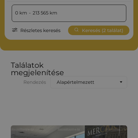
0
km
-
213 565
km
Részletes keresés
Keresés (
2
találat)
Találatok
megjelenítése
Alapértelmezett
Rendezés