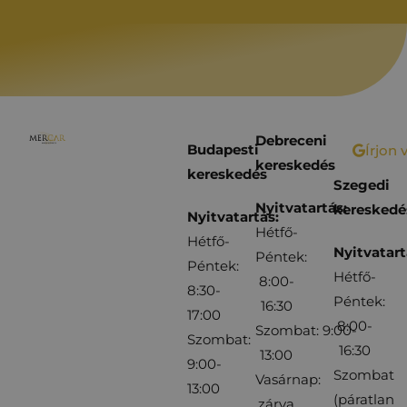
Debreceni
Budapesti
Írjon 
kereskedés
kereskedés
Szegedi
Nyitvatartás:
kereskedé
Nyitvatartás:
Hétfő-
Hétfő-
Nyitvatart
Péntek:
Péntek:
Hétfő-
8:00-
8:30-
Péntek:
16:30
17:00
8:00-
Szombat: 9:00-
Szombat:
16:30
13:00
9:00-
Szombat
Vasárnap:
13:00
(páratlan
zárva