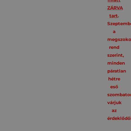
ZÁRVA
tart
.
Szeptembe
a
megszoko
rend
szerint,
minden
páratlan
hétre
eső
szombato
várjuk
az
érdeklődő