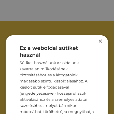
Vegye fel velünk a
×
kapcsolatot!
Ez a weboldal sütiket
használ
Sütiket használunk az oldalunk
Név*
zavartalan működésének
biztosításához és a látogatóink
magasabb szintű kiszolgálásához. A
Cégnév
kijelölt sütik elfogadásával
(engedélyezésével) hozzájárul azok
aktiválásához és a személyes adatai
Email*
kezeléséhez, melyet bármikor
módosíthat, törölhet: újra megnyithatja