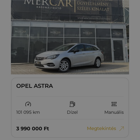
OPEL ASTRA
101 095 km
Dízel
Manuális
Megtekintés
3‏‏‎ ‎990‏‏‎ ‎000
Ft