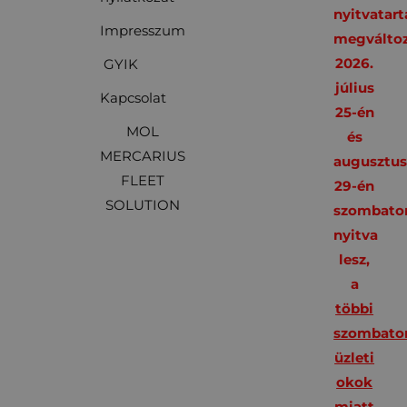
nyitvatart
Impresszum
megváltoz
2026.
GYIK
július
Kapcsolat
25-én
MOL
és
MERCARIUS
augusztu
FLEET
29-én
SOLUTION
szombato
nyitva
lesz,
a
többi
szombato
üzleti
okok
miatt