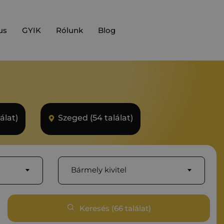
us
GYIK
Rólunk
Blog
álat)
Szeged (54 találat)
Bármely kivitel
Keresés (
66
találat)