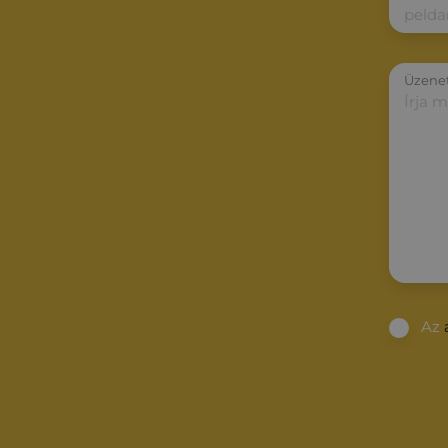
Üzene
Az