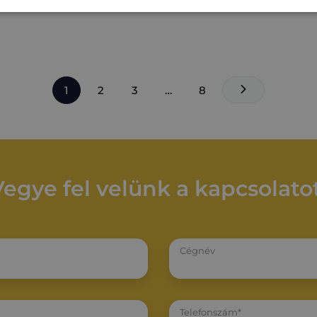
1
2
3
…
8
Vegye fel velünk a kapcsolatot
Cégnév
Telefonszám*