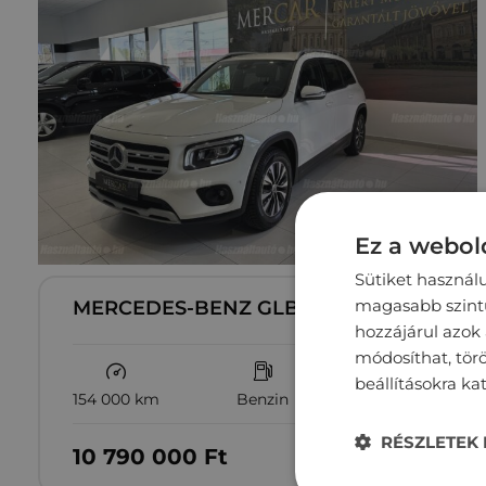
Ez a webold
Sütiket használ
magasabb szintű 
MERCEDES-BENZ GLB 250
hozzájárul azok
módosíthat, törö
beállításokra ka
154 000 km
Benzin
Automata
RÉSZLETEK 
10‏‏‎ ‎790‏‏‎ ‎000
Ft
Megtekintés