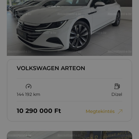
VOLKSWAGEN ARTEON
144 192 km
Dízel
10‏‏‎ ‎290‏‏‎ ‎000
Ft
Megtekintés