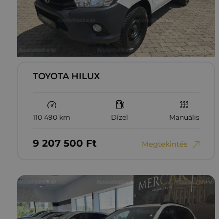
TOYOTA HILUX
110 490 km
Dízel
Manuális
9‏‏‎ ‎207‏‏‎ ‎500
Ft
Megtekintés