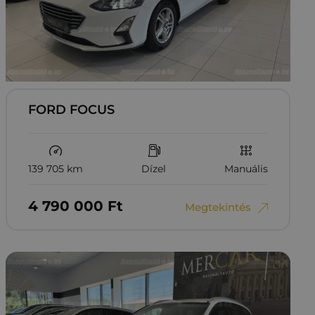
FORD FOCUS
139 705 km
Dízel
Manuális
4‏‏‎ ‎790‏‏‎ ‎000
Ft
Megtekintés