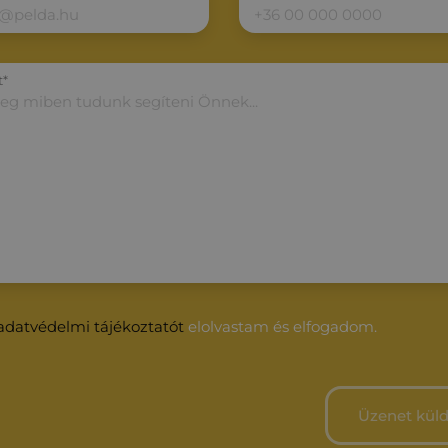
t*
adatvédelmi tájékoztatót
elolvastam és elfogadom.