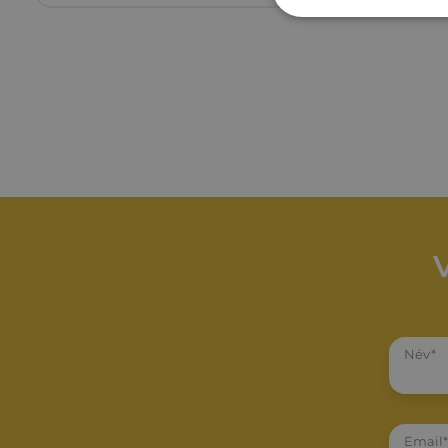
Név*
Email*