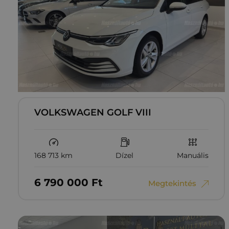
VOLKSWAGEN GOLF VIII
168 713 km
Dízel
Manuális
6‏‏‎ ‎790‏‏‎ ‎000
Ft
Megtekintés