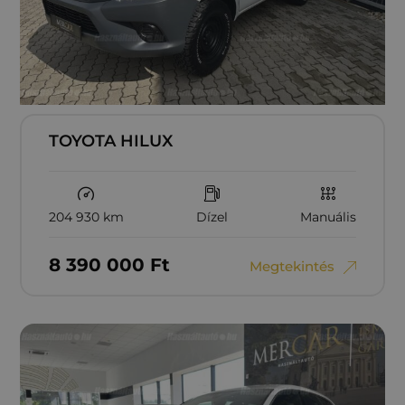
TOYOTA HILUX
204 930 km
Dízel
Manuális
8‏‏‎ ‎390‏‏‎ ‎000
Ft
Megtekintés