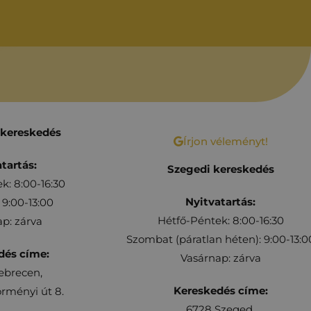
 kereskedés
Írjon véleményt!
tartás:
Szegedi kereskedés
k: 8:00-16:30
Nyitvatartás:
9:00-13:00
Hétfő-Péntek: 8:00-16:30
p: zárva
Szombat (páratlan héten): 9:00-13:0
dés címe:
Vasárnap: zárva
ebrecen,
Kereskedés címe:
rményi út 8.
6728 Szeged,