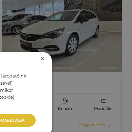
×
 látogatóink
sével)
OPEL ASTRA K
rmikor
cookie)
136 000 km
Benzin
Manuális
LFOGADÁSA
3‏‏‎ ‎490‏‏‎ ‎000
Ft
Megtekintés