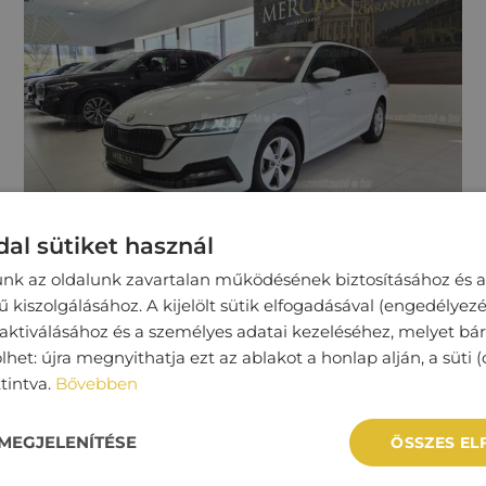
al sütiket használ
unk az oldalunk zavartalan működésének biztosításához és a
kiszolgálásához. A kijelölt sütik elfogadásával (engedélyezé
SKODA OCTAVIA
 aktiválásához és a személyes adatai kezeléséhez, melyet bá
lhet: újra megnyithatja ezt az ablakot a honlap alján, a süti (
ttintva.
Bővebben
104 000 km
Dízel
Automata
MEGJELENÍTÉSE
ÖSSZES E
6‏‏‎ ‎290‏‏‎ ‎000
Ft
Megtekintés