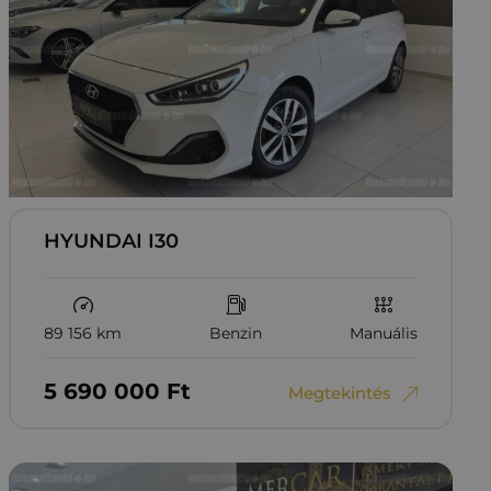
HYUNDAI I30
89 156 km
Benzin
Manuális
5‏‏‎ ‎690‏‏‎ ‎000
Ft
Megtekintés