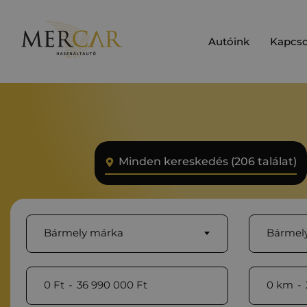
Autóink
Kapcso
Minden kereskedés (206 találat)
Bármely márka
Bármely
0
Ft
-
36 990 000
Ft
0
km
-