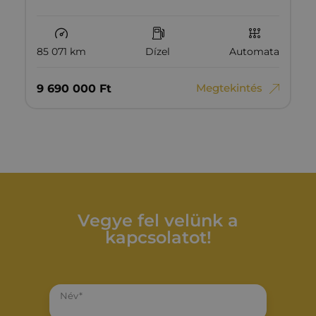
85 071 km
Dízel
Automata
Megtekintés
9‏‏‎ ‎690‏‏‎ ‎000
Ft
Vegye fel velünk a
kapcsolatot!
Név*