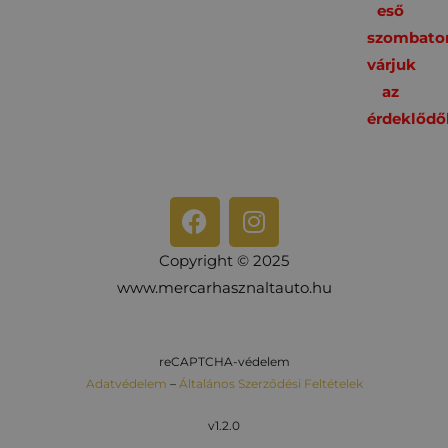
eső
szombato
várjuk
az
érdeklődő
Copyright © 2025
www.mercarhasznaltauto.hu
reCAPTCHA-védelem
Adatvédelem
–
Általános Szerződési Feltételek
v1.2.0