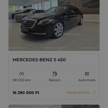
MERCEDES-BENZ S 450
98 000 km
Benzin
Automata
Megtekintés
16‏‏‎ ‎290‏‏‎ ‎000
Ft