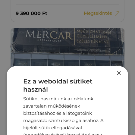
Megtekintés
9‏‏‎ ‎390‏‏‎ ‎000
Ft
×
Ez a weboldal sütiket
használ
Sütiket használunk az oldalunk
zavartalan működésének
biztosításához és a látogatóink
VOLKSWAGEN ID.3
magasabb szintű kiszolgálásához. A
kijelölt sütik elfogadásával
(engedélyezésével) hozzájárul azok