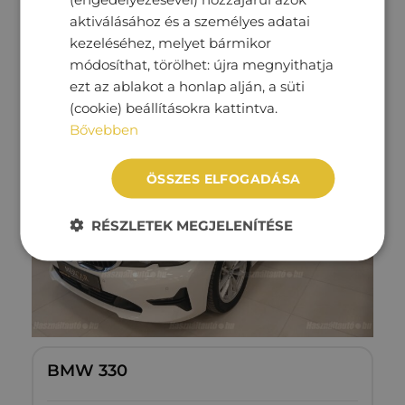
86 331 km
Elektromos
Automata
aktiválásához és a személyes adatai
kezeléséhez, melyet bármikor
Megtekintés
módosíthat, törölhet: újra megnyithatja
7‏‏‎ ‎990‏‏‎ ‎000
Ft
ezt az ablakot a honlap alján, a süti
(cookie) beállításokra kattintva.
Bővebben
ÖSSZES ELFOGADÁSA
RÉSZLETEK MEGJELENÍTÉSE
BMW 330