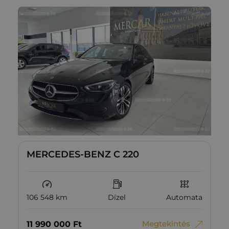
MERCEDES-BENZ C 220
106 548 km
Dízel
Automata
Megtekintés
11‏‏‎ ‎990‏‏‎ ‎000
Ft