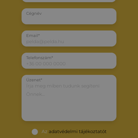
Cégnév
Email*
Telefonszám*
Üzenet*
Az
adatvédelmi tájékoztatót