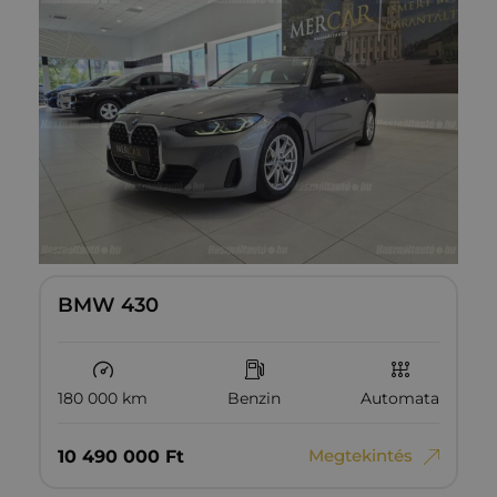
BMW 430
180 000 km
Benzin
Automata
Megtekintés
10‏‏‎ ‎490‏‏‎ ‎000
Ft