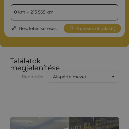
0
km
-
213 565
km
Részletes keresés
Keresés (
8
találat)
Találatok
megjelenítése
Alapértelmezett
Rendezés