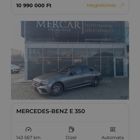
Megtekintés
10‏‏‎ ‎990‏‏‎ ‎000
Ft
MERCEDES-BENZ E 350
143 567 km
Dízel
Automata