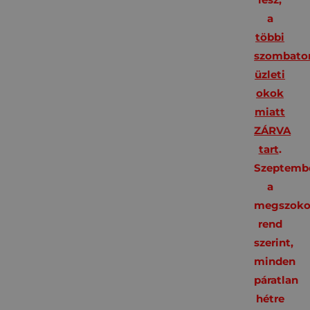
a
többi
szombato
üzleti
okok
miatt
ZÁRVA
tart
.
Szeptembe
a
megszoko
rend
szerint,
minden
páratlan
hétre