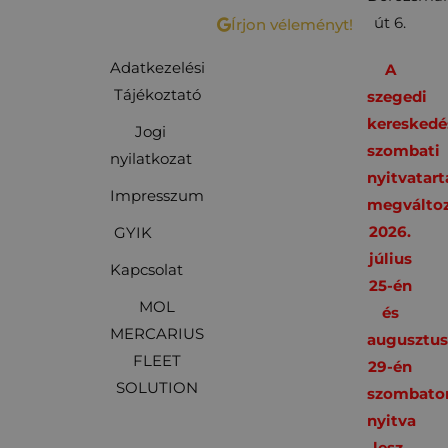
út 6.
Írjon véleményt!
Adatkezelési
A
Tájékoztató
szegedi
kereskedé
Jogi
szombati
nyilatkozat
nyitvatart
Impresszum
megváltoz
2026.
GYIK
július
Kapcsolat
25-én
MOL
és
MERCARIUS
augusztu
FLEET
29-én
SOLUTION
szombato
nyitva
lesz,