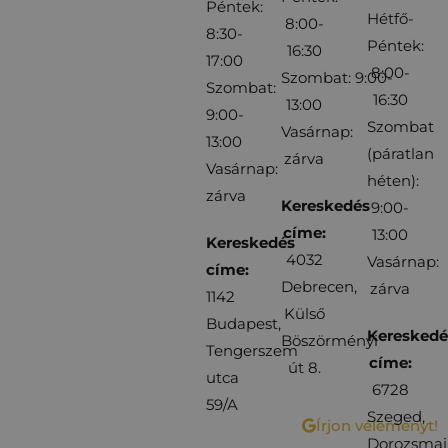
Péntek:
Hétfő-
8:00-
8:30-
Péntek:
16:30
17:00
8:00-
Szombat: 9:00-
Szombat:
16:30
13:00
9:00-
Szombat
Vasárnap:
13:00
(páratlan
zárva
Vasárnap:
héten):
zárva
Kereskedés
9:00-
címe:
13:00
Kereskedés
4032
Vasárnap:
címe:
Debrecen,
zárva
1142
Külső
Budapest,
Kereskedé
Böszörményi
Tengerszem
címe:
út 8.
utca
6728
59/A
Szeged,
Írjon véleményt!
Dorozsmai