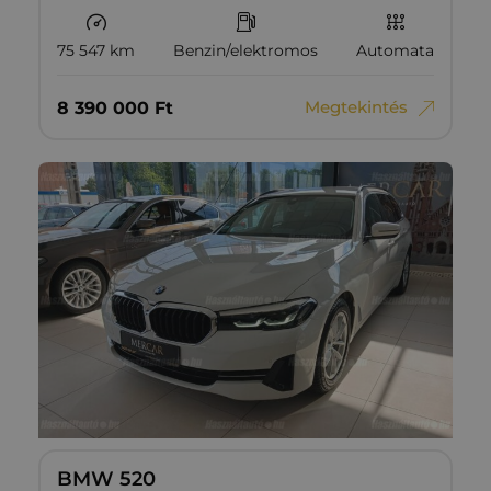
75 547 km
Benzin/elektromos
Automata
Megtekintés
8‏‏‎ ‎390‏‏‎ ‎000
Ft
BMW 520