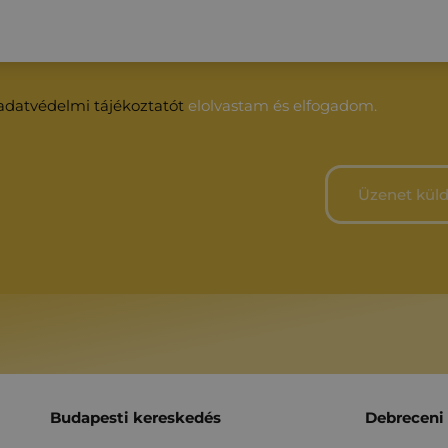
adatvédelmi tájékoztatót
elolvastam és elfogadom.
Budapesti kereskedés
Debreceni