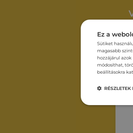
Ez a webold
Név*
Sütiket használ
magasabb szintű 
hozzájárul azok
módosíthat, törö
Email*
beállításokra ka
RÉSZLETEK 
Üzene