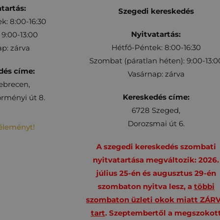
tartás:
Szegedi kereskedés
k: 8:00-16:30
Nyitvatartás:
9:00-13:00
Hétfő-Péntek: 8:00-16:30
p: zárva
Szombat (páratlan héten): 9:00-13:0
dés címe:
Vasárnap: zárva
ebrecen,
Kereskedés címe:
rményi út 8.
6728 Szeged,
Dorozsmai út 6.
véleményt!
A szegedi kereskedés szombati
nyitvatartása megváltozik: 2026.
július 25-én és augusztus 29-én
szombaton nyitva lesz, a
többi
szombaton üzleti okok miatt ZÁR
tart
. Szeptembertől a megszokot