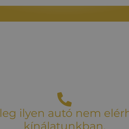
leg ilyen autó nem elér
kínálatunkban.