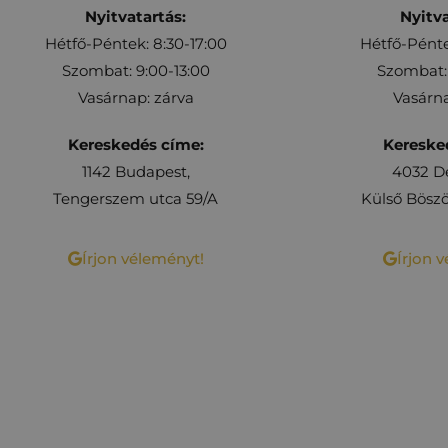
Nyitvatartás:
Nyitva
Hétfő-Péntek: 8:30-17:00
Hétfő-Pénte
Szombat: 9:00-13:00
Szombat: 
Vasárnap: zárva
Vasárna
Kereskedés címe:
Kereske
1142 Budapest,
4032 D
Tengerszem utca 59/A
Külső Böszö
Írjon véleményt!
Írjon 