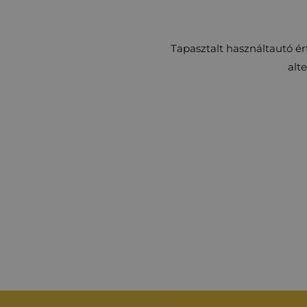
Tapasztalt használtautó é
alt