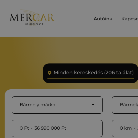
Autóink
Kapcso
Minden kereskedés (206 találat)
Bármely márka
Bármely
0
Ft
-
36 990 000
Ft
0
km
-