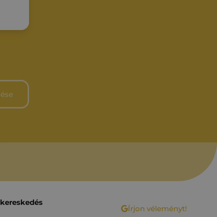
 kereskedés
Írjon véleményt!