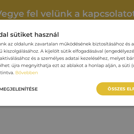
Vegye fel velünk a kapcsolatot
al sütiket használ
Cégnév
unk az oldalunk zavartalan működésének biztosításához és a
kiszolgálásához. A kijelölt sütik elfogadásával (engedélyezé
 aktiválásához és a személyes adatai kezeléséhez, melyet bá
lhet: újra megnyithatja ezt az ablakot a honlap alján, a süti (
Telefonszám*
ttintva.
Bővebben
MEGJELENÍTÉSE
ÖSSZES E
t*