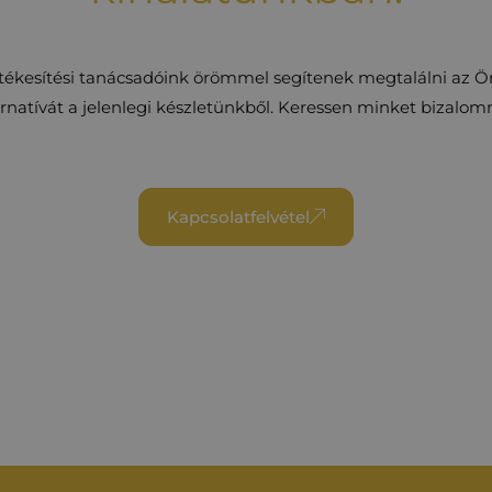
rtékesítési tanácsadóink örömmel segítenek megtalálni az 
ernatívát a jelenlegi készletünkből. Keressen minket bizalom
Kapcsolatfelvétel