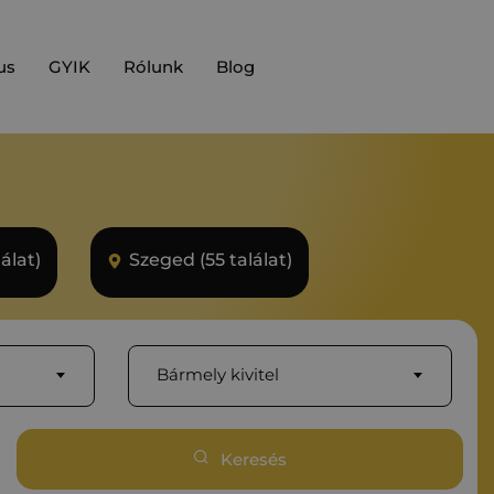
us
GYIK
Rólunk
Blog
álat)
Szeged (55 találat)
Bármely kivitel
Keresés