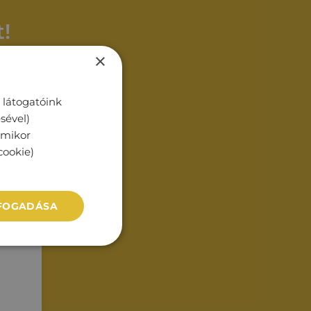
!
×
 látogatóink
sével)
rmikor
cookie)
LFOGADÁSA