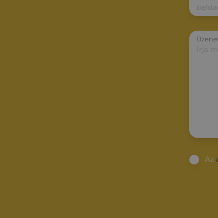
Üzene
Az