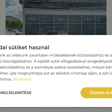
al sütiket használ
unk az oldalunk zavartalan működésének biztosításához és a
kiszolgálásához. A kijelölt sütik elfogadásával (engedélyezé
 aktiválásához és a személyes adatai kezeléséhez, melyet bá
SKODA SUPERB
lhet: újra megnyithatja ezt az ablakot a honlap alján, a süti (
ttintva.
Bővebben
161 057 km
Dízel
Automata
MEGJELENÍTÉSE
ÖSSZES E
8‏‏‎ ‎190‏‏‎ ‎000
Ft
Megtekintés