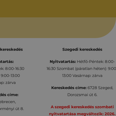
 kereskedés
Szegedi kereskedés
tartás:
Nyitvatartás:
Hétfő-Péntek: 8:00-
k: 8:00-16:30
16:30 Szombat (páratlan héten): 9:00
9:00-13:00
13:00 Vasárnap: zárva
p: zárva
Kereskedés címe:
6728 Szeged,
dés címe:
Dorozsmai út 6.
ebrecen,
A szegedi kereskedés szombati
rményi út 8.
nyitvatartása megváltozik: 2026.