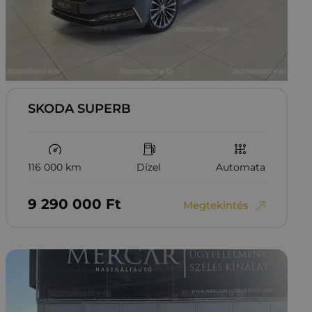
SKODA SUPERB
116 000 km
Dízel
Automata
9‏‏‎ ‎290‏‏‎ ‎000
Ft
Megtekintés