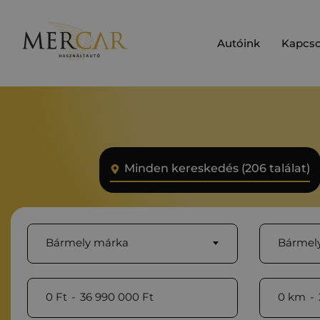
Autóink
Kapcso
Minden kereskedés (206 találat)
Bármely márka
Bármely
0
Ft
-
36 990 000
Ft
0
km
-