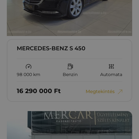
MERCEDES-BENZ S 450
98 000 km
Benzin
Automata
16‏‏‎ ‎290‏‏‎ ‎000
Ft
Megtekintés