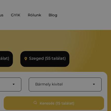
us
GYIK
Rólunk
Blog
álat)
Szeged (55 találat)
Bármely kivitel
Keresés (
15
találat)