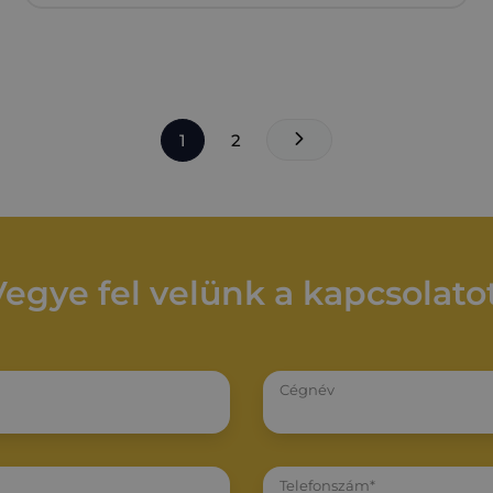
1
2
Vegye fel velünk a kapcsolatot
Cégnév
Telefonszám*