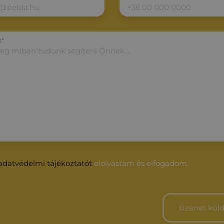
t*
adatvédelmi tájékoztatót
elolvastam és elfogadom.