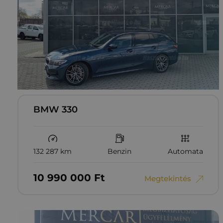
BMW 330
132 287 km
Benzin
Automata
10‏‏‎ ‎990‏‏‎ ‎000
Ft
Megtekintés