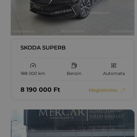
SKODA SUPERB
188 000 km
Benzin
Automata
8‏‏‎ ‎190‏‏‎ ‎000
Ft
Megtekintés