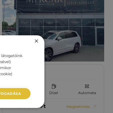
×
 látogatóink
sével)
rmikor
VOLVO XC90
cookie)
143 142 km
Dízel
Automata
LFOGADÁSA
12‏‏‎ ‎890‏‏‎ ‎000
Ft
Megtekintés