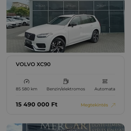
VOLVO XC90
85 580 km
Benzin/elektromos
Automata
15‏‏‎ ‎490‏‏‎ ‎000
Ft
Megtekintés