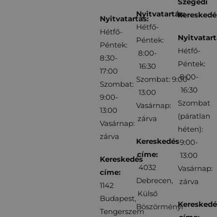
Szegedi
Nyitvatartás:
kereskedé
Nyitvatartás:
Hétfő-
Hétfő-
Nyitvatart
Péntek:
Péntek:
Hétfő-
8:00-
8:30-
Péntek:
16:30
17:00
8:00-
Szombat: 9:00-
Szombat:
16:30
13:00
9:00-
Szombat
Vasárnap:
13:00
(páratlan
zárva
Vasárnap:
héten):
zárva
Kereskedés
9:00-
címe:
13:00
Kereskedés
4032
Vasárnap:
címe:
Debrecen,
zárva
1142
Külső
Budapest,
Kereskedé
Böszörményi
Tengerszem