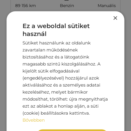
89 156 km
Benzin
Manuális
×
Megtekintés
5‏‏‎ ‎690‏‏‎ ‎000
Ft
Ez a weboldal sütiket
használ
Sütiket használunk az oldalunk
zavartalan működésének
biztosításához és a látogatóink
magasabb szintű kiszolgálásához. A
kijelölt sütik elfogadásával
(engedélyezésével) hozzájárul azok
aktiválásához és a személyes adatai
kezeléséhez, melyet bármikor
módosíthat, törölhet: újra megnyithatja
ezt az ablakot a honlap alján, a süti
(cookie) beállításokra kattintva.
MERCEDES-BENZ CLA 250
Bővebben