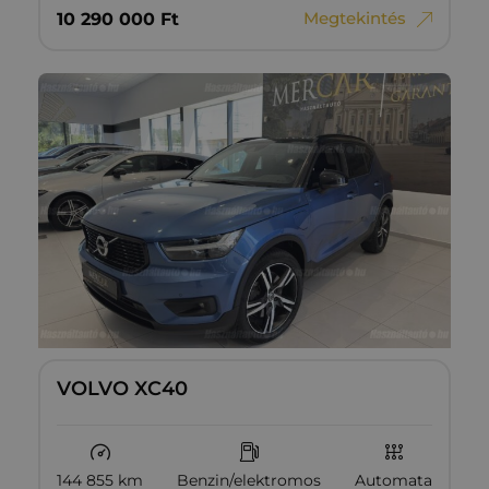
Megtekintés
10‏‏‎ ‎290‏‏‎ ‎000
Ft
VOLVO XC40
144 855 km
Benzin/elektromos
Automata