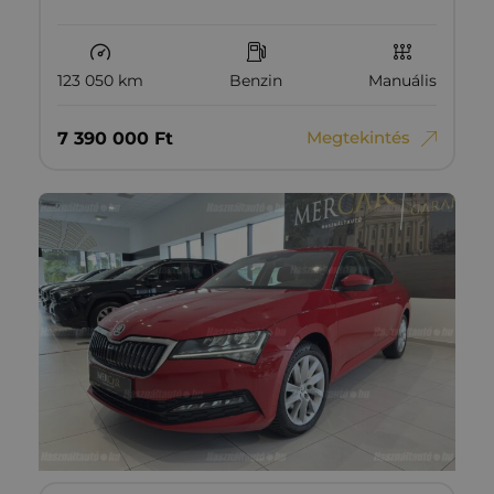
123 050 km
Benzin
Manuális
Megtekintés
7‏‏‎ ‎390‏‏‎ ‎000
Ft