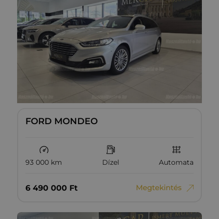
FORD MONDEO
93 000 km
Dízel
Automata
Megtekintés
6‏‏‎ ‎490‏‏‎ ‎000
Ft