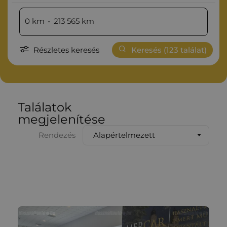
0
km
-
213 565
km
Részletes keresés
Keresés (
123
találat)
Találatok
megjelenítése
Alapértelmezett
Rendezés