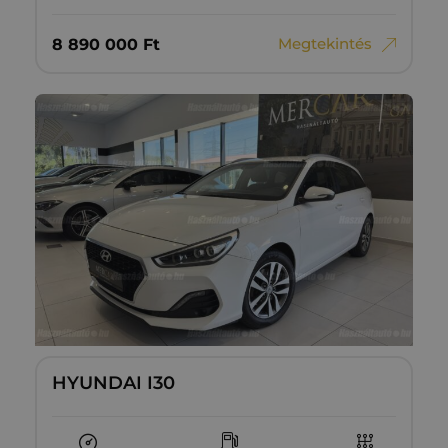
Megtekintés
8‏‏‎ ‎890‏‏‎ ‎000
Ft
HYUNDAI I30