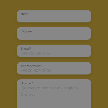
Név*
Cégnév
Email*
Telefonszám*
Üzenet*