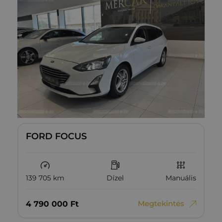
FORD FOCUS
139 705 km
Dízel
Manuális
Megtekintés
4‏‏‎ ‎790‏‏‎ ‎000
Ft