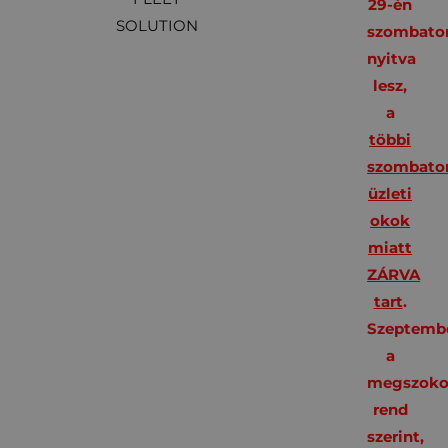
29-én
SOLUTION
szombato
nyitva
lesz,
a
többi
szombato
üzleti
okok
miatt
ZÁRVA
tart
.
Szeptembe
a
megszoko
rend
szerint,