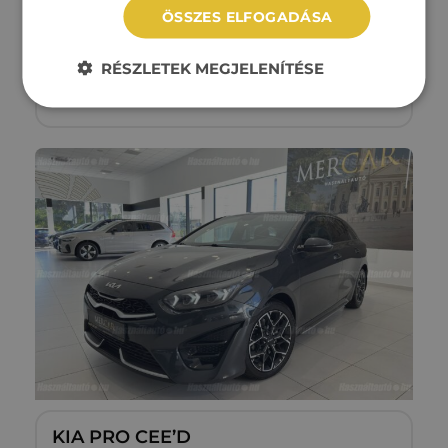
ÖSSZES ELFOGADÁSA
110 167 km
Benzin/elektromos
Automata
RÉSZLETEK MEGJELENÍTÉSE
Megtekintés
11‏‏‎ ‎990‏‏‎ ‎000
Ft
KIA PRO CEE’D