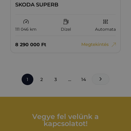
SKODA SUPERB
111 046 km
Dízel
Automata
Megtekintés
8‏‏‎ ‎290‏‏‎ ‎000
Ft
1
2
3
…
14
Vegye fel velünk a
kapcsolatot!