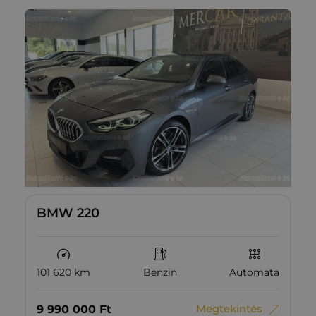
BMW 220
101 620 km
Benzin
Automata
Megtekintés
9‏‏‎ ‎990‏‏‎ ‎000
Ft