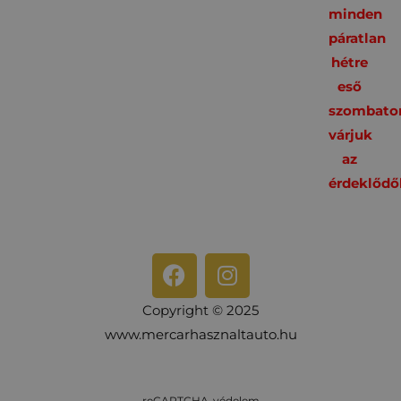
minden
páratlan
hétre
eső
szombato
várjuk
az
érdeklődő
Copyright © 2025
www.mercarhasznaltauto.hu
reCAPTCHA-védelem