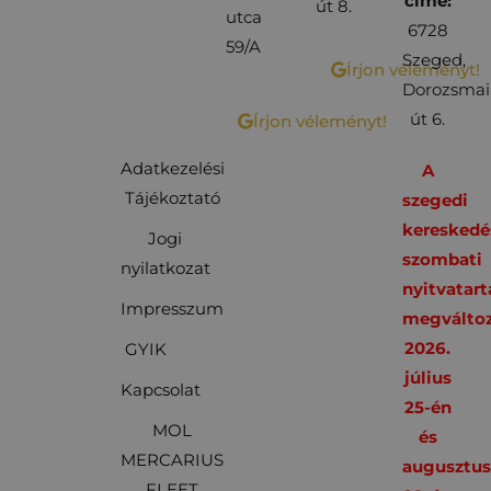
címe:
út 8.
utca
6728
59/A
Szeged,
Írjon véleményt!
Dorozsmai
út 6.
Írjon véleményt!
Adatkezelési
A
Tájékoztató
szegedi
kereskedé
Jogi
szombati
nyilatkozat
nyitvatart
Impresszum
megváltoz
2026.
GYIK
július
Kapcsolat
25-én
MOL
és
MERCARIUS
augusztu
FLEET