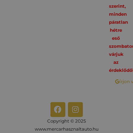
szerint,
minden
páratlan
hétre
eső
szombato
várjuk
az
érdeklődő
Írjon 
Copyright © 2025
www.mercarhasznaltauto.hu