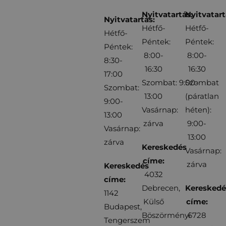
Nyitvatartás:
Nyitvatart
Nyitvatartás:
Hétfő-
Hétfő-
Hétfő-
Péntek:
Péntek:
Péntek:
8:00-
8:00-
8:30-
16:30
16:30
17:00
Szombat: 9:00-
Szombat
Szombat:
13:00
(páratlan
9:00-
Vasárnap:
héten):
13:00
zárva
9:00-
Vasárnap:
13:00
zárva
Kereskedés
Vasárnap:
címe:
zárva
Kereskedés
4032
címe:
Debrecen,
Kereskedé
1142
Külső
címe:
Budapest,
Böszörményi
6728
Tengerszem