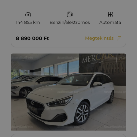
144 855 km
Benzin/elektromos
Automata
Megtekintés
8‏‏‎ ‎890‏‏‎ ‎000
Ft