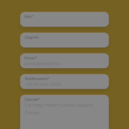
Név*
Cégnév
Email*
Telefonszám*
Üzenet*