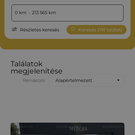
0
km
-
213 565
km
Részletes keresés
Keresés (
191
találat)
Találatok
megjelenítése
Alapértelmezett
Rendezés