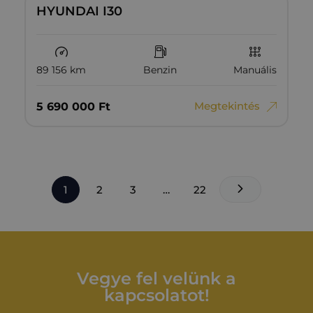
HYUNDAI I30
89 156 km
Benzin
Manuális
Megtekintés
5‏‏‎ ‎690‏‏‎ ‎000
Ft
1
2
3
…
22
Vegye fel velünk a
kapcsolatot!