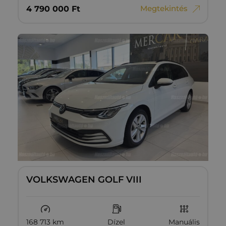
Megtekintés
4‏‏‎ ‎790‏‏‎ ‎000
Ft
VOLKSWAGEN GOLF VIII
168 713 km
Dízel
Manuális