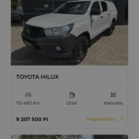
TOYOTA HILUX
110 490 km
Dízel
Manuális
Megtekintés
9‏‏‎ ‎207‏‏‎ ‎500
Ft