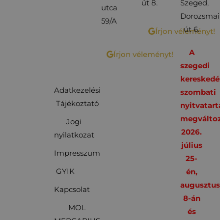
út 8.
Szeged,
utca
Dorozsmai
59/A
út 6.
Írjon véleményt!
A
Írjon véleményt!
szegedi
kereskedé
Adatkezelési
szombati
Tájékoztató
nyitvatart
megváltoz
Jogi
2026.
nyilatkozat
július
Impresszum
25-
GYIK
én,
augusztu
Kapcsolat
8-án
MOL
és