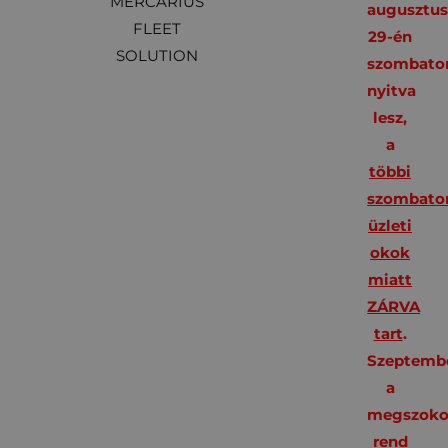
MERCARIUS
augusztu
FLEET
29-én
SOLUTION
szombato
nyitva
lesz,
a
többi
szombato
üzleti
okok
miatt
ZÁRVA
tart
.
Szeptembe
a
megszoko
rend