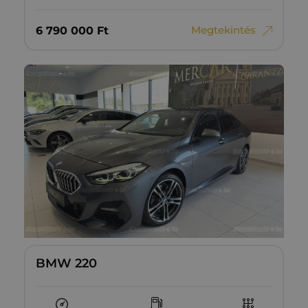
Megtekintés
6‏‏‎ ‎790‏‏‎ ‎000
Ft
BMW 220