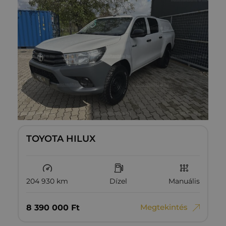
TOYOTA HILUX
204 930 km
Dízel
Manuális
Megtekintés
8‏‏‎ ‎390‏‏‎ ‎000
Ft