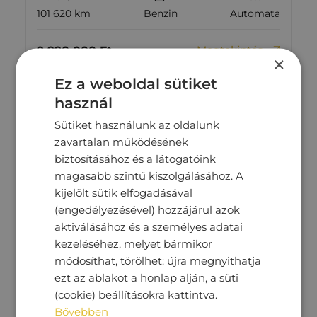
101 620 km
Benzin
Automata
Megtekintés
9‏‏‎ ‎990‏‏‎ ‎000
Ft
×
Ez a weboldal sütiket
használ
Sütiket használunk az oldalunk
zavartalan működésének
biztosításához és a látogatóink
magasabb szintű kiszolgálásához. A
kijelölt sütik elfogadásával
(engedélyezésével) hozzájárul azok
aktiválásához és a személyes adatai
kezeléséhez, melyet bármikor
módosíthat, törölhet: újra megnyithatja
ezt az ablakot a honlap alján, a süti
VOLKSWAGEN ARTEON
(cookie) beállításokra kattintva.
Bővebben