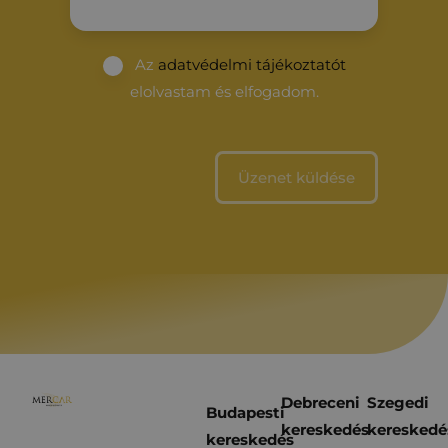
Az
adatvédelmi tájékoztatót
elolvastam és elfogadom.
Debreceni
Szegedi
Budapesti
kereskedés
kereskedé
kereskedés