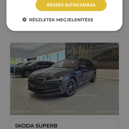
ÖSSZES ELFOGADÁSA
125 475 km
Dízel
Automata
RÉSZLETEK MEGJELENÍTÉSE
Megtekintés
6‏‏‎ ‎850‏‏‎ ‎000
Ft
SKODA SUPERB