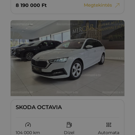
Megtekintés
8‏‏‎ ‎190‏‏‎ ‎000
Ft
SKODA OCTAVIA
104 000 km
Dízel
Automata