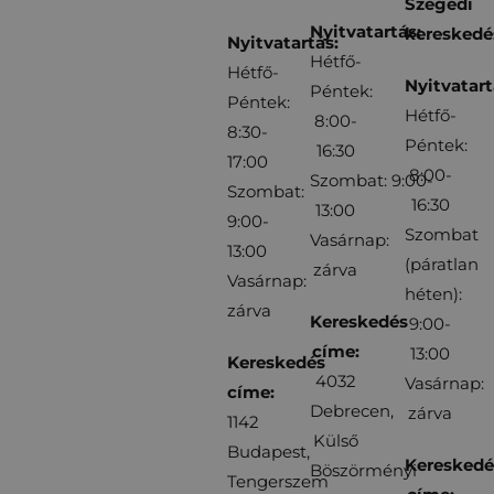
Szegedi
Nyitvatartás:
kereskedé
Nyitvatartás:
Hétfő-
Hétfő-
Nyitvatart
Péntek:
Péntek:
Hétfő-
8:00-
8:30-
Péntek:
16:30
17:00
8:00-
Szombat: 9:00-
Szombat:
16:30
13:00
9:00-
Szombat
Vasárnap:
13:00
(páratlan
zárva
Vasárnap:
héten):
zárva
Kereskedés
9:00-
címe:
13:00
Kereskedés
4032
Vasárnap:
címe:
Debrecen,
zárva
1142
Külső
Budapest,
Kereskedé
Böszörményi
Tengerszem