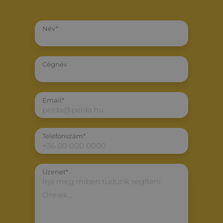
Név*
Cégnév
Email*
Telefonszám*
Üzenet*