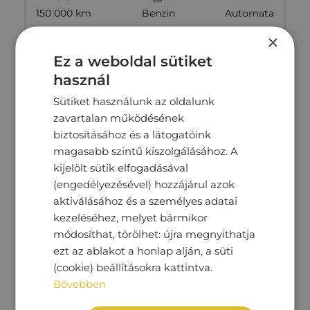
150 000 km
Benzin
Automata
×
Megtekintés
10‏‏‎ ‎990‏‏‎ ‎000
Ft
Ez a weboldal sütiket
használ
Sütiket használunk az oldalunk
zavartalan működésének
biztosításához és a látogatóink
magasabb szintű kiszolgálásához. A
kijelölt sütik elfogadásával
(engedélyezésével) hozzájárul azok
aktiválásához és a személyes adatai
kezeléséhez, melyet bármikor
módosíthat, törölhet: újra megnyithatja
ezt az ablakot a honlap alján, a süti
(cookie) beállításokra kattintva.
SKODA OCTAVIA
Bővebben