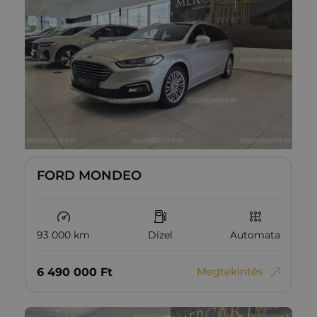
FORD MONDEO
93 000 km
Dízel
Automata
Megtekintés
6‏‏‎ ‎490‏‏‎ ‎000
Ft