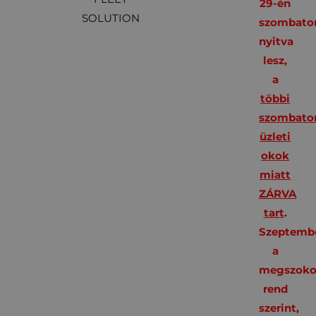
29-én
SOLUTION
szombato
nyitva
lesz,
a
többi
szombato
üzleti
okok
miatt
ZÁRVA
tart
.
Szeptembe
a
megszoko
rend
szerint,