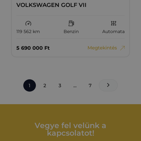
VOLKSWAGEN GOLF VII
119 562 km
Benzin
Automata
Megtekintés
5‏‏‎ ‎690‏‏‎ ‎000
Ft
1
2
3
…
7
Vegye fel velünk a
kapcsolatot!