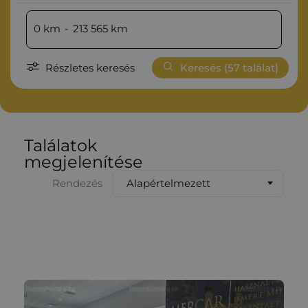
0
km
-
213 565
km
Részletes keresés
Keresés (
57
találat)
Találatok
megjelenítése
Alapértelmezett
Rendezés