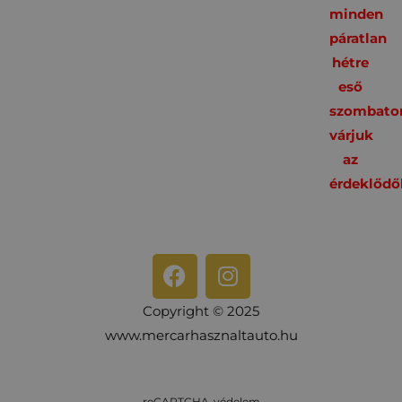
minden
páratlan
hétre
eső
szombato
várjuk
az
érdeklődő
Copyright © 2025
www.mercarhasznaltauto.hu
reCAPTCHA-védelem