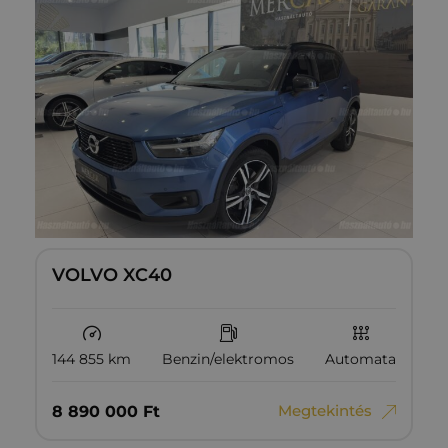
VOLVO XC40
144 855 km
Benzin/elektromos
Automata
Megtekintés
8‏‏‎ ‎890‏‏‎ ‎000
Ft