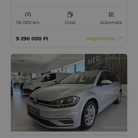
116 000 km
Dízel
Automata
Megtekintés
9‏‏‎ ‎290‏‏‎ ‎000
Ft