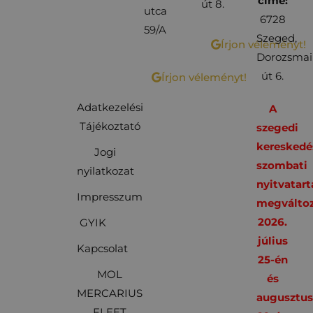
címe:
út 8.
utca
6728
59/A
Szeged,
Írjon véleményt!
Dorozsmai
út 6.
Írjon véleményt!
Adatkezelési
A
Tájékoztató
szegedi
kereskedé
Jogi
szombati
nyilatkozat
nyitvatart
Impresszum
megváltoz
2026.
GYIK
július
Kapcsolat
25-én
MOL
és
MERCARIUS
augusztu
FLEET