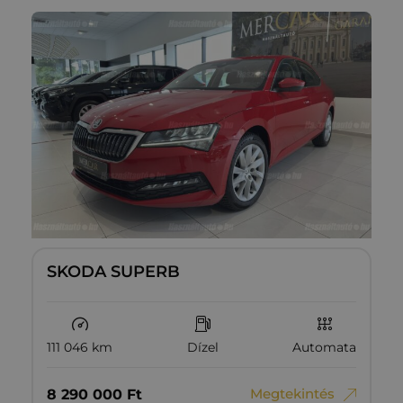
SKODA SUPERB
111 046 km
Dízel
Automata
Megtekintés
8‏‏‎ ‎290‏‏‎ ‎000
Ft