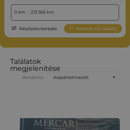
0
km
-
213 565
km
Részletes keresés
Keresés (
12
találat)
Találatok
megjelenítése
Alapértelmezett
Rendezés