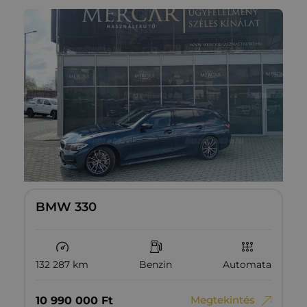
BMW 330
132 287 km
Benzin
Automata
Megtekintés
10‏‏‎ ‎990‏‏‎ ‎000
Ft