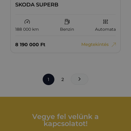
SKODA SUPERB
188 000 km
Benzin
Automata
Megtekintés
8‏‏‎ ‎190‏‏‎ ‎000
Ft
1
2
Vegye fel velünk a
kapcsolatot!