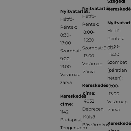
Szegedi
Nyitvatartás:
kereskedé
Nyitvatartás:
Hétfő-
Hétfő-
Nyitvatart
Péntek:
Péntek:
Hétfő-
8:00-
8:30-
Péntek:
16:30
17:00
8:00-
Szombat: 9:00-
Szombat:
16:30
13:00
9:00-
Szombat
Vasárnap:
13:00
(páratlan
zárva
Vasárnap:
héten):
zárva
Kereskedés
9:00-
címe:
13:00
Kereskedés
4032
Vasárnap:
címe:
Debrecen,
zárva
1142
Külső
Budapest,
Kereskedé
Böszörményi
Tengerszem