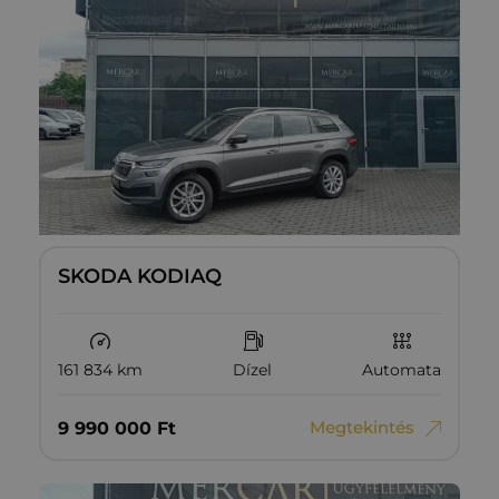
SKODA KODIAQ
161 834 km
Dízel
Automata
Megtekintés
9‏‏‎ ‎990‏‏‎ ‎000
Ft