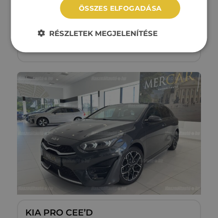
ÖSSZES ELFOGADÁSA
145 402 km
Dízel
Automata
RÉSZLETEK MEGJELENÍTÉSE
Megtekintés
8‏‏‎ ‎190‏‏‎ ‎000
Ft
KIA PRO CEE’D