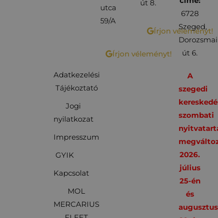
címe:
út 8.
utca
6728
59/A
Szeged,
Írjon véleményt!
Dorozsmai
út 6.
Írjon véleményt!
Adatkezelési
A
Tájékoztató
szegedi
kereskedé
Jogi
szombati
nyilatkozat
nyitvatart
Impresszum
megváltoz
2026.
GYIK
július
Kapcsolat
25-én
MOL
és
MERCARIUS
augusztu
FLEET