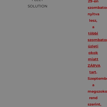
29-én
SOLUTION
szombato
nyitva
lesz,
a
többi
szombato
üzleti
okok
miatt
ZÁRVA
tart
.
Szeptembe
a
megszoko
rend
szerint,