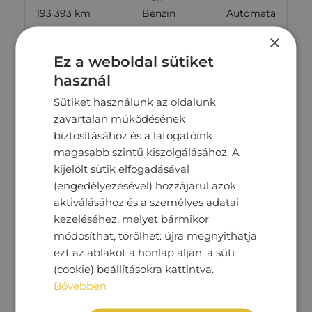
193 393 km
Benzin
Automata
×
Megtekintés
8‏‏‎ ‎990‏‏‎ ‎000
Ft
Ez a weboldal sütiket
használ
Sütiket használunk az oldalunk
zavartalan működésének
biztosításához és a látogatóink
magasabb szintű kiszolgálásához. A
kijelölt sütik elfogadásával
(engedélyezésével) hozzájárul azok
aktiválásához és a személyes adatai
kezeléséhez, melyet bármikor
módosíthat, törölhet: újra megnyithatja
ezt az ablakot a honlap alján, a süti
(cookie) beállításokra kattintva.
VOLKSWAGEN PASSAT
Bővebben