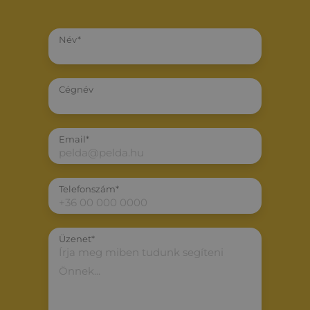
Név*
Cégnév
Email*
Telefonszám*
Üzenet*