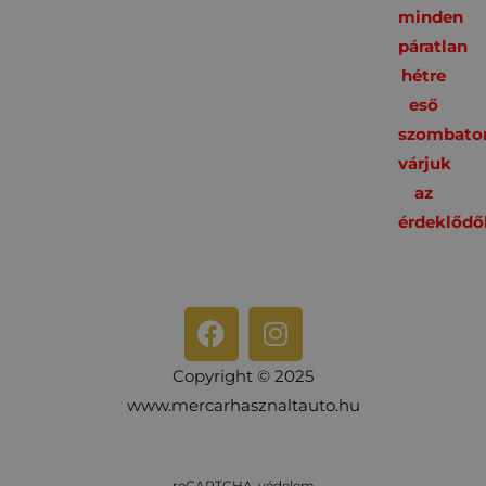
minden
páratlan
hétre
eső
szombato
várjuk
az
érdeklődő
Copyright © 2025
www.mercarhasznaltauto.hu
reCAPTCHA-védelem