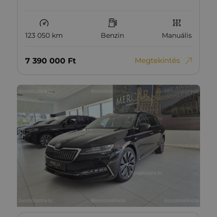
123 050 km
Benzin
Manuális
Megtekintés
7‏‏‎ ‎390‏‏‎ ‎000
Ft