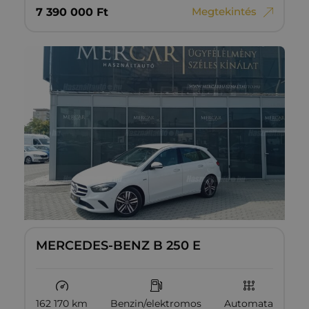
Megtekintés
7‏‏‎ ‎390‏‏‎ ‎000
Ft
MERCEDES-BENZ B 250 E
162 170 km
Benzin/elektromos
Automata