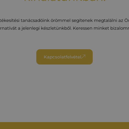
rtékesítési tanácsadóink örömmel segítenek megtalálni az 
ernatívát a jelenlegi készletünkből. Keressen minket bizalom
Kapcsolatfelvétel