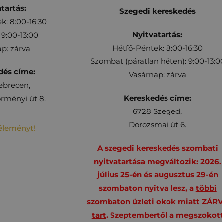
tartás:
Szegedi kereskedés
k: 8:00-16:30
Nyitvatartás:
9:00-13:00
Hétfő-Péntek: 8:00-16:30
p: zárva
Szombat (páratlan héten): 9:00-13:0
dés címe:
Vasárnap: zárva
ebrecen,
Kereskedés címe:
rményi út 8.
6728 Szeged,
Dorozsmai út 6.
véleményt!
A szegedi kereskedés szombati
nyitvatartása megváltozik: 2026.
július 25-én és augusztus 29-én
szombaton nyitva lesz, a
többi
szombaton üzleti okok miatt ZÁR
tart
. Szeptembertől a megszokot