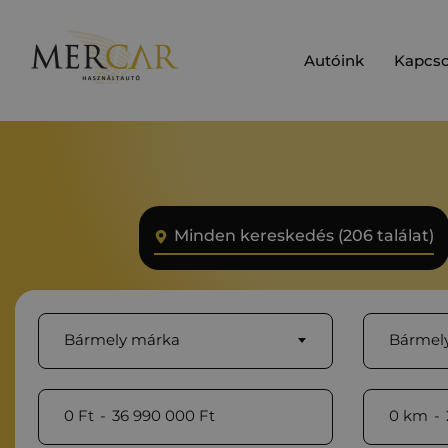
Autóink
Kapcso
Minden kereskedés (206 találat)
Bármely márka
Bármely
0
Ft
-
36 990 000
Ft
0
km
-