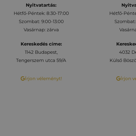
Nyitvatartás:
Nyitva
Hétfő-Péntek: 8:30-17:00
Hétfő-Pénte
Szombat: 9:00-13:00
Szombat: 
Vasárnap: zárva
Vasárna
Kereskedés címe:
Kereske
1142 Budapest,
4032 D
Tengerszem utca 59/A
Külső Böszö
Írjon véleményt!
Írjon 