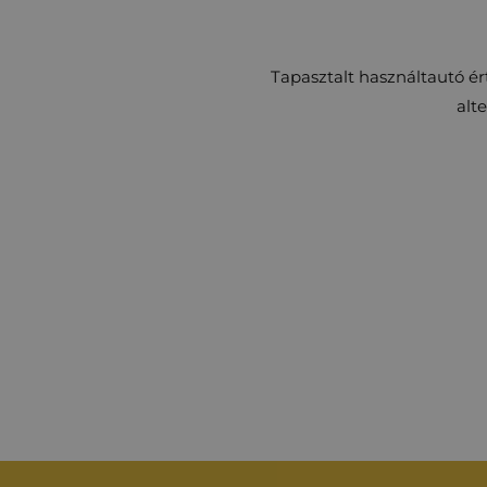
Tapasztalt használtautó é
alt