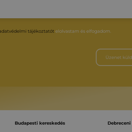
adatvédelmi tájékoztatót
elolvastam és elfogadom.
Budapesti kereskedés
Debreceni