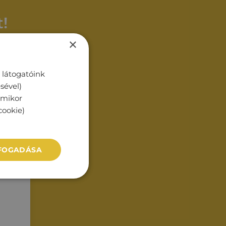
!
×
 látogatóink
sével)
rmikor
cookie)
LFOGADÁSA