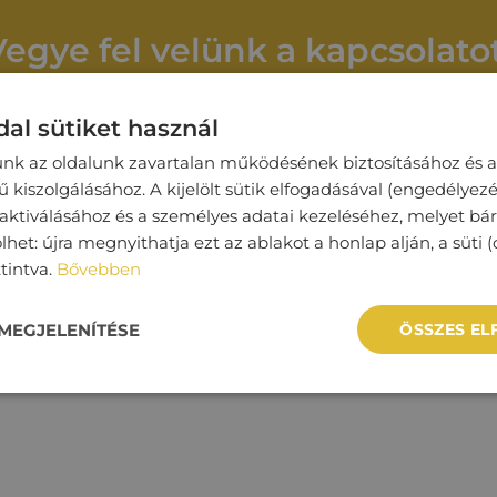
Vegye fel velünk a kapcsolatot
al sütiket használ
Cégnév
unk az oldalunk zavartalan működésének biztosításához és a
kiszolgálásához. A kijelölt sütik elfogadásával (engedélyezé
 aktiválásához és a személyes adatai kezeléséhez, melyet bá
lhet: újra megnyithatja ezt az ablakot a honlap alján, a süti (
Telefonszám*
ttintva.
Bővebben
MEGJELENÍTÉSE
ÖSSZES E
t*