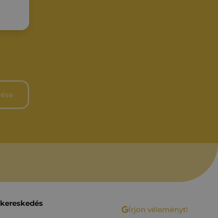
 kereskedés
Írjon véleményt!