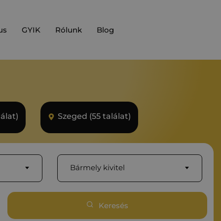
us
GYIK
Rólunk
Blog
álat)
Szeged (55 találat)
Bármely kivitel
Keresés