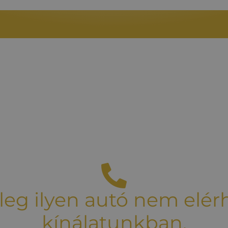
leg ilyen autó nem elér
kínálatunkban.