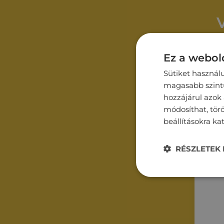
Ez a webold
Név*
Sütiket használ
magasabb szintű 
hozzájárul azok
módosíthat, törö
Email*
beállításokra ka
RÉSZLETEK 
Üzene