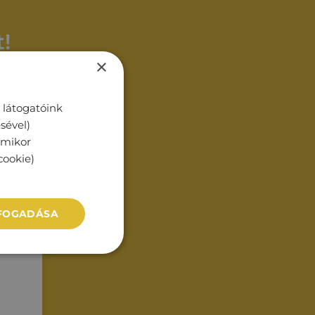
!
×
 látogatóink
sével)
rmikor
cookie)
LFOGADÁSA