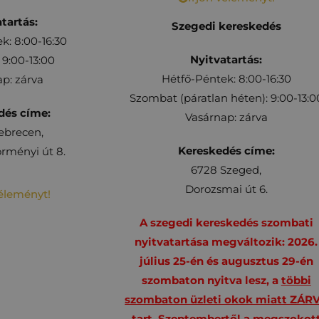
tartás:
Szegedi kereskedés
k: 8:00-16:30
Nyitvatartás:
9:00-13:00
Hétfő-Péntek: 8:00-16:30
p: zárva
Szombat (páratlan héten): 9:00-13:0
dés címe:
Vasárnap: zárva
ebrecen,
Kereskedés címe:
rményi út 8.
6728 Szeged,
Dorozsmai út 6.
véleményt!
A szegedi kereskedés szombati
nyitvatartása megváltozik: 2026.
július 25-én és augusztus 29-én
szombaton nyitva lesz, a
többi
szombaton üzleti okok miatt ZÁR
tart
. Szeptembertől a megszokot