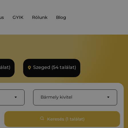
us
GYIK
Rólunk
Blog
álat)
Szeged (54 találat)
Bármely kivitel
Keresés (
1
találat)