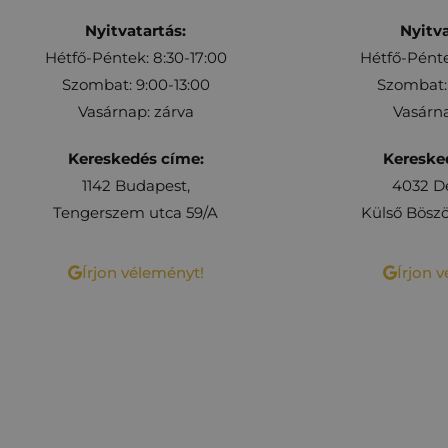
Nyitvatartás:
Nyitva
Hétfő-Péntek: 8:30-17:00
Hétfő-Pénte
Szombat: 9:00-13:00
Szombat: 
Vasárnap: zárva
Vasárna
Kereskedés címe:
Kereske
1142 Budapest,
4032 D
Tengerszem utca 59/A
Külső Böszö
Írjon véleményt!
Írjon 