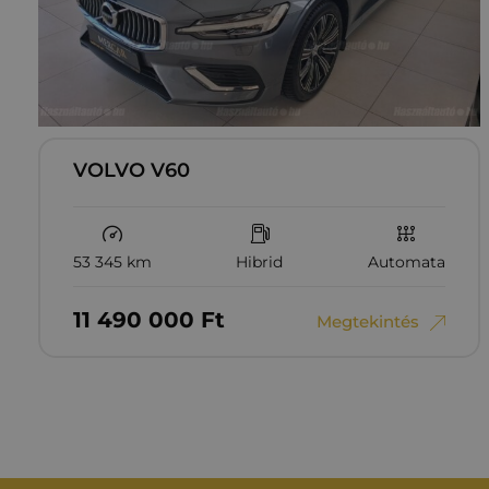
VOLVO V60
53 345 km
Hibrid
Automata
11‏‏‎ ‎490‏‏‎ ‎000
Ft
Megtekintés