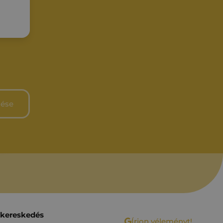
 kereskedés
Írjon véleményt!