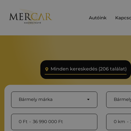
Autóink
Kapcso
Minden kereskedés (206 találat)
Bármely márka
Bármely
0
Ft
-
36 990 000
Ft
0
km
-