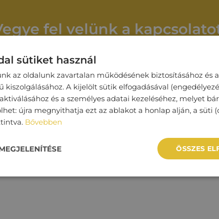
Vegye fel velünk a kapcsolatot
al sütiket használ
Cégnév
unk az oldalunk zavartalan működésének biztosításához és a
kiszolgálásához. A kijelölt sütik elfogadásával (engedélyezé
 aktiválásához és a személyes adatai kezeléséhez, melyet bá
lhet: újra megnyithatja ezt az ablakot a honlap alján, a süti (
Telefonszám*
ttintva.
Bővebben
MEGJELENÍTÉSE
ÖSSZES E
t*