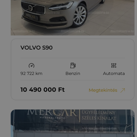
VOLVO S90
92 722 km
Benzin
Automata
10‏‏‎ ‎490‏‏‎ ‎000
Ft
Megtekintés