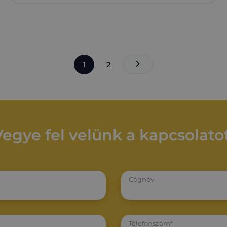
1
2
Vegye fel velünk a kapcsolatot
Cégnév
Telefonszám*