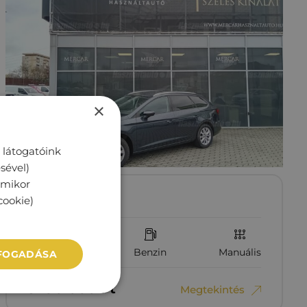
×
 látogatóink
sével)
rmikor
SEAT LEON
cookie)
134 770 km
Benzin
Manuális
LFOGADÁSA
5‏‏‎ ‎190‏‏‎ ‎000
Ft
Megtekintés