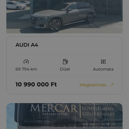
AUDI A4
69 794 km
Dízel
Automata
10‏‏‎ ‎990‏‏‎ ‎000
Ft
Megtekintés