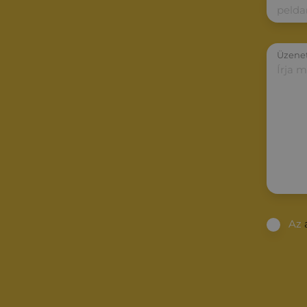
Üzene
Az