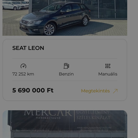
SEAT LEON
72 252 km
Benzin
Manuális
5‏‏‎ ‎690‏‏‎ ‎000
Ft
Megtekintés