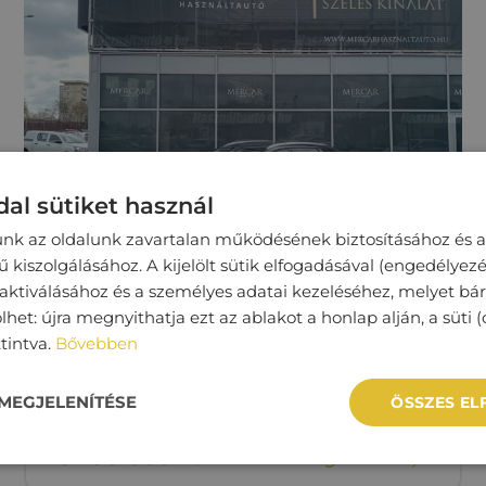
al sütiket használ
unk az oldalunk zavartalan működésének biztosításához és a
kiszolgálásához. A kijelölt sütik elfogadásával (engedélyezé
 aktiválásához és a személyes adatai kezeléséhez, melyet bá
SEAT LEON
lhet: újra megnyithatja ezt az ablakot a honlap alján, a süti (
ttintva.
Bővebben
105 106 km
Benzin
Manuális
MEGJELENÍTÉSE
ÖSSZES E
5‏‏‎ ‎290‏‏‎ ‎000
Ft
Megtekintés