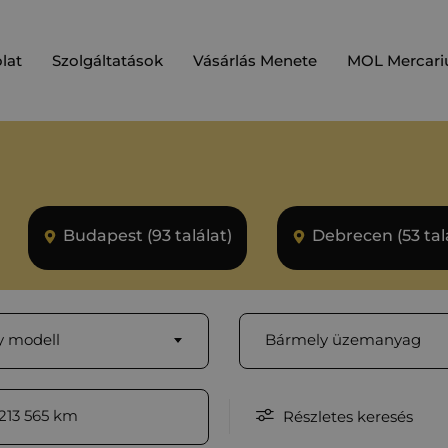
lat
Szolgáltatások
Vásárlás Menete
MOL Mercari
Budapest (93 találat)
Debrecen (53 tal
 modell
Bármely üzemanyag
213 565
km
Részletes keresés