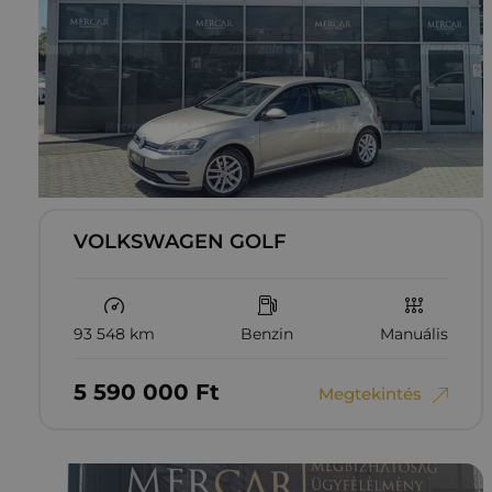
VOLKSWAGEN GOLF
93 548 km
Benzin
Manuális
5‏‏‎ ‎590‏‏‎ ‎000
Ft
Megtekintés