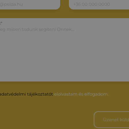
t*
adatvédelmi tájékoztatót
elolvastam és elfogadom.