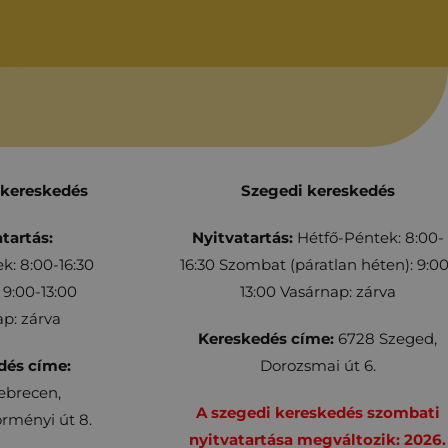
 kereskedés
Szegedi kereskedés
tartás:
Nyitvatartás:
Hétfő-Péntek: 8:00-
k: 8:00-16:30
16:30 Szombat (páratlan héten): 9:00
9:00-13:00
13:00 Vasárnap: zárva
p: zárva
Kereskedés címe:
6728 Szeged,
dés címe:
Dorozsmai út 6.
ebrecen,
A szegedi kereskedés szombati
rményi út 8.
nyitvatartása megváltozik: 2026.