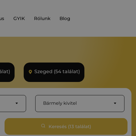
us
GYIK
Rólunk
Blog
álat)
Szeged (54 találat)
Bármely kivitel
Keresés (
13
találat)