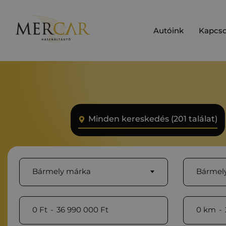
Autóink
Kapcso
Minden kereskedés (201 találat)
Bármely márka
Bármely
0
Ft
-
36 990 000
Ft
0
km
-