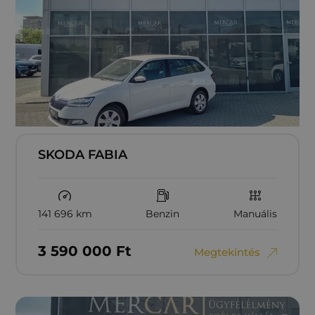
SKODA FABIA
141 696 km
Benzin
Manuális
3‏‏‎ ‎590‏‏‎ ‎000
Ft
Megtekintés