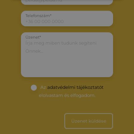
Telefonszám*
Üzenet*
Az
adatvédelmi tájékoztatót
elolvastam és elfogadom.