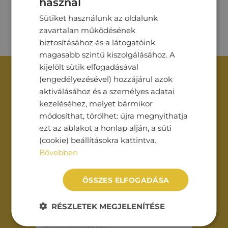
használ
Sütiket használunk az oldalunk
zavartalan működésének
biztosításához és a látogatóink
magasabb szintű kiszolgálásához. A
kijelölt sütik elfogadásával
(engedélyezésével) hozzájárul azok
Vegye fel velünk a
aktiválásához és a személyes adatai
kapcsolatot!
kezeléséhez, melyet bármikor
módosíthat, törölhet: újra megnyithatja
ezt az ablakot a honlap alján, a süti
(cookie) beállításokra kattintva.
Név*
Bővebben
ÖSSZES ELFOGADÁSA
Cégnév
RÉSZLETEK MEGJELENÍTÉSE
Email*