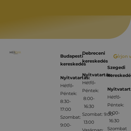
Debreceni
Budapesti
Írjon 
kereskedés
kereskedés
Szegedi
Nyitvatartás:
kereskedé
Nyitvatartás:
Hétfő-
Hétfő-
Nyitvatart
Péntek:
Péntek:
Hétfő-
8:00-
8:30-
Péntek:
16:30
17:00
8:00-
Szombat: 9:00-
Szombat:
16:30
13:00
9:00-
Szombat
Vasárnap: