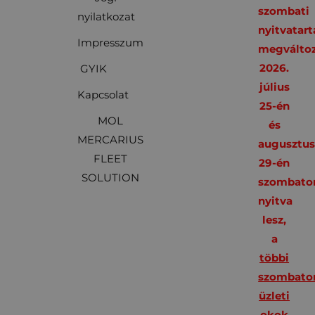
szombati
nyilatkozat
nyitvatart
Impresszum
megváltoz
2026.
GYIK
július
Kapcsolat
25-én
MOL
és
MERCARIUS
augusztu
FLEET
29-én
SOLUTION
szombato
nyitva
lesz,
a
többi
szombato
üzleti
okok