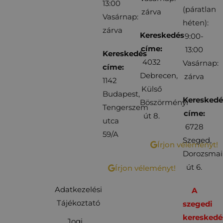
13:00
(páratlan
zárva
Vasárnap:
héten):
zárva
Kereskedés
9:00-
címe:
13:00
Kereskedés
4032
Vasárnap:
címe:
Debrecen,
zárva
1142
Külső
Budapest,
Kereskedé
Böszörményi
Tengerszem
címe:
út 8.
utca
6728
59/A
Szeged,
Írjon véleményt!
Dorozsmai
út 6.
Írjon véleményt!
Adatkezelési
A
Tájékoztató
szegedi
kereskedé
Jogi