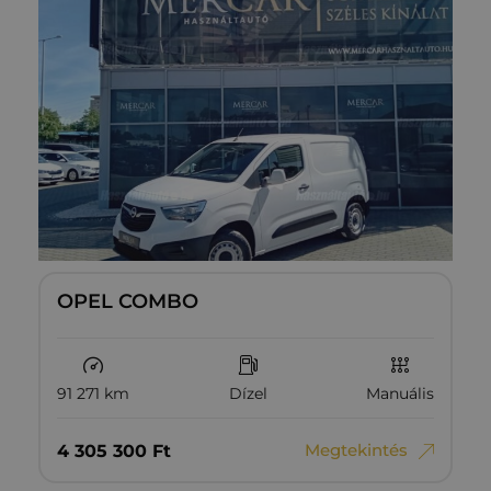
OPEL COMBO
91 271 km
Dízel
Manuális
Megtekintés
4‏‏‎ ‎305‏‏‎ ‎300
Ft