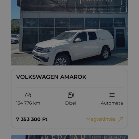
VOLKSWAGEN AMAROK
134 776 km
Dízel
Automata
Megtekintés
7‏‏‎ ‎353‏‏‎ ‎300
Ft