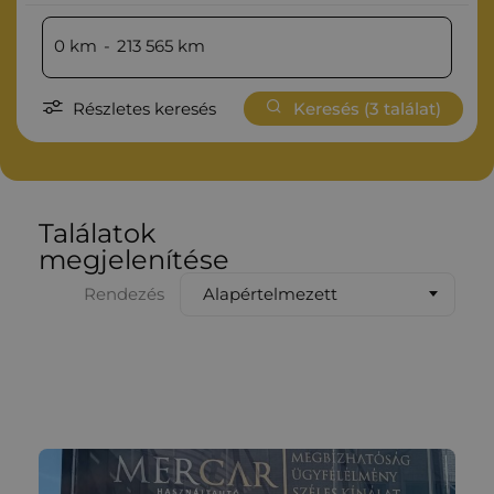
0
km
-
213 565
km
Részletes keresés
Keresés (
3
találat)
Találatok
megjelenítése
Alapértelmezett
Rendezés