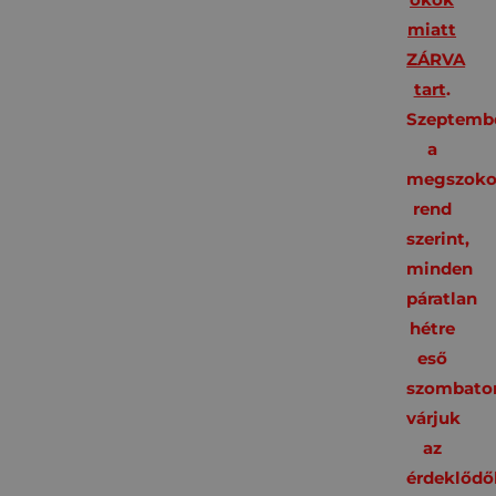
miatt
ZÁRVA
tart
.
Szeptembe
a
megszoko
rend
szerint,
minden
páratlan
hétre
eső
szombato
várjuk
az
érdeklődő