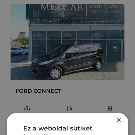
FORD CONNECT
86 994 km
Dízel
Manuális
×
Ez a weboldal sütiket
Megtekintés
5‏‏‎ ‎575‏‏‎ ‎300
Ft