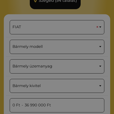
Szeged (54 találat)
FIAT
×
Bármely modell
Bármely üzemanyag
Bármely kivitel
0
Ft
-
36 990 000
Ft