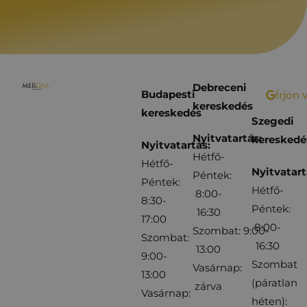
Debreceni
Budapesti
Írjon 
kereskedés
kereskedés
Szegedi
Nyitvatartás:
kereskedé
Nyitvatartás:
Hétfő-
Hétfő-
Nyitvatart
Péntek:
Péntek:
Hétfő-
8:00-
8:30-
Péntek:
16:30
17:00
8:00-
Szombat: 9:00-
Szombat:
16:30
13:00
9:00-
Szombat
Vasárnap:
13:00
(páratlan
zárva
Vasárnap:
héten):