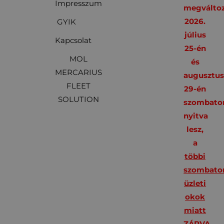
Impresszum
megváltoz
2026.
GYIK
július
Kapcsolat
25-én
MOL
és
MERCARIUS
augusztu
FLEET
29-én
SOLUTION
szombato
nyitva
lesz,
a
többi
szombato
üzleti
okok
miatt
ZÁRVA