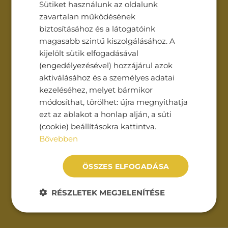
Sütiket használunk az oldalunk
zavartalan működésének
biztosításához és a látogatóink
Üzenet*
magasabb szintű kiszolgálásához. A
kijelölt sütik elfogadásával
(engedélyezésével) hozzájárul azok
aktiválásához és a személyes adatai
kezeléséhez, melyet bármikor
módosíthat, törölhet: újra megnyithatja
ezt az ablakot a honlap alján, a süti
Az
adatvédelmi tájékoztatót
(cookie) beállításokra kattintva.
elolvastam és elfogadom.
Bővebben
ÖSSZES ELFOGADÁSA
RÉSZLETEK MEGJELENÍTÉSE