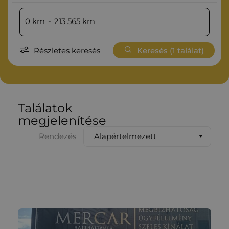
0
km
-
213 565
km
Részletes keresés
Keresés (
1
találat)
Találatok
megjelenítése
Alapértelmezett
Rendezés