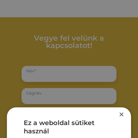
Vegye fel velünk a
kapcsolatot!
Név*
Cégnév
×
Email*
Ez a weboldal sütiket
használ
Telefonszám*