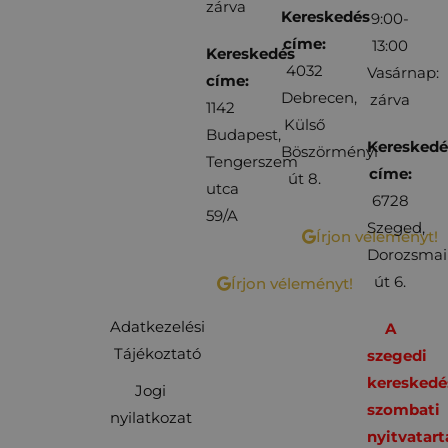
zárva
Kereskedés
9:00-
címe:
13:00
Kereskedés
4032
Vasárnap:
címe:
Debrecen,
zárva
1142
Külső
Budapest,
Kereskedé
Böszörményi
Tengerszem
címe:
út 8.
utca
6728
59/A
Szeged,
Írjon véleményt!
Dorozsmai
út 6.
Írjon véleményt!
Adatkezelési
A
Tájékoztató
szegedi
kereskedé
Jogi
szombati
nyilatkozat
nyitvatart