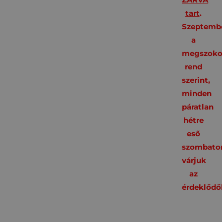
tart
.
Szeptembe
a
megszoko
rend
szerint,
minden
páratlan
hétre
eső
szombato
várjuk
az
érdeklődő