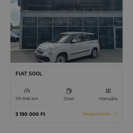
FIAT 500L
119 946 km
Dízel
Manuális
Megtekintés
3‏‏‎ ‎190‏‏‎ ‎000
Ft