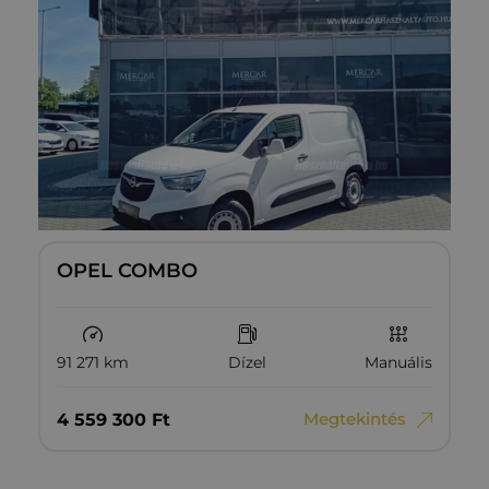
OPEL COMBO
91 271 km
Dízel
Manuális
Megtekintés
4‏‏‎ ‎559‏‏‎ ‎300
Ft