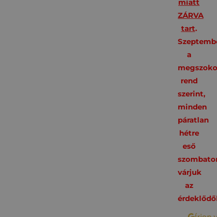
miatt
ZÁRVA
tart
.
Szeptembe
a
megszoko
rend
szerint,
minden
páratlan
hétre
eső
szombato
várjuk
az
érdeklődő
Írjon 