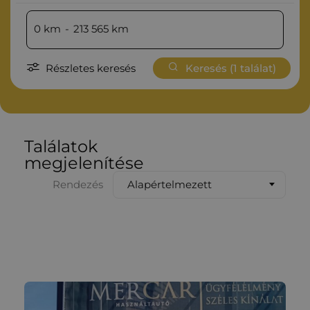
0
km
-
213 565
km
Részletes keresés
Keresés (
1
találat)
Találatok
megjelenítése
Alapértelmezett
Rendezés