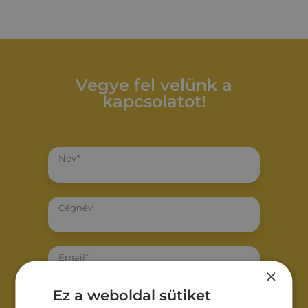
Vegye fel velünk a
kapcsolatot!
Név*
Cégnév
Email*
×
Ez a weboldal sütiket
Telefonszám*