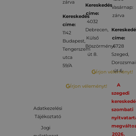
zárva
Kereskedés
Vasárnap:
címe:
zárva
Kereskedés
4032
címe:
Debrecen,
Kereskedé
1142
Külső
címe:
Budapest,
Böszörményi
6728
Tengerszem
út 8.
Szeged,
utca
Dorozsmai
59/A
út 6.
Írjon véleményt!
A
Írjon véleményt!
szegedi
kereskedé
Adatkezelési
szombati
Tájékoztató
nyitvatart
megváltoz
Jogi
2026.
nyilatkozat