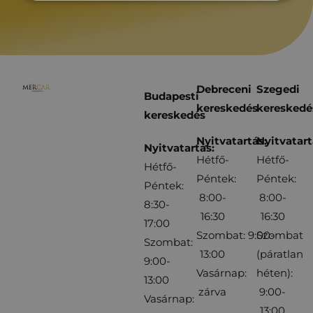
Debreceni
Szegedi
Budapesti
kereskedés
kereskedé
kereskedés
Nyitvatartás:
Nyitvatart
Nyitvatartás:
Hétfő-
Hétfő-
Hétfő-
Péntek:
Péntek:
Péntek:
8:00-
8:00-
8:30-
16:30
16:30
17:00
Szombat: 9:00-
Szombat
Szombat:
13:00
(páratlan
9:00-
Vasárnap:
héten):
13:00
zárva
9:00-
Vasárnap:
13:00