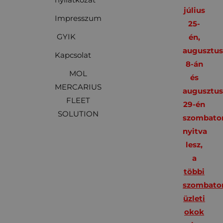
július
Impresszum
25-
GYIK
én,
augusztu
Kapcsolat
8-án
MOL
és
MERCARIUS
augusztu
FLEET
29-én
SOLUTION
szombato
nyitva
lesz,
a
többi
szombato
üzleti
okok