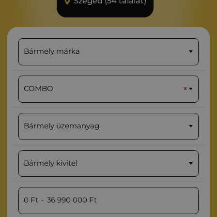
Szeged (54 találat)
Bármely márka
COMBO
×
Bármely üzemanyag
Bármely kivitel
0
Ft
-
36 990 000
Ft