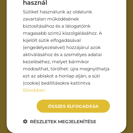
használ
Sütiket használunk az oldalunk
zavartalan működésének
Üzenet*
biztosításához és a látogatóink
magasabb szintű kiszolgálásához. A
kijelölt sütik elfogadásával
(engedélyezésével) hozzájárul azok
aktiválásához és a személyes adatai
kezeléséhez, melyet bármikor
módosíthat, törölhet: újra megnyithatja
Az
adatvédelmi tájékoztatót
ezt az ablakot a honlap alján, a süti
elolvastam és elfogadom.
(cookie) beállításokra kattintva.
Bővebben
ÖSSZES ELFOGADÁSA
RÉSZLETEK MEGJELENÍTÉSE