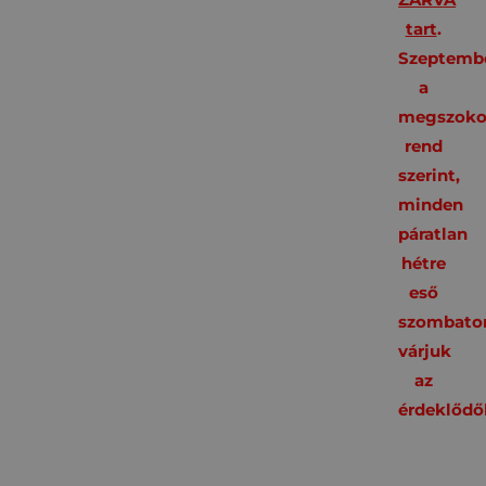
tart
.
Szeptembe
a
megszoko
rend
szerint,
minden
páratlan
hétre
eső
szombato
várjuk
az
érdeklődő