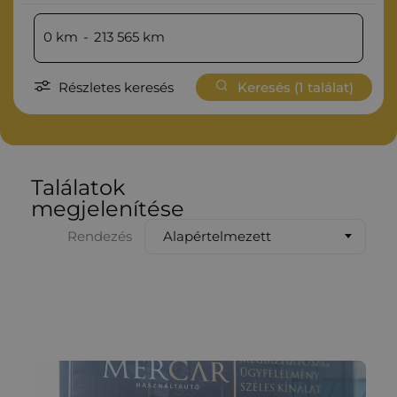
0
km
-
213 565
km
Részletes keresés
Keresés (
1
találat)
Találatok
megjelenítése
Alapértelmezett
Rendezés