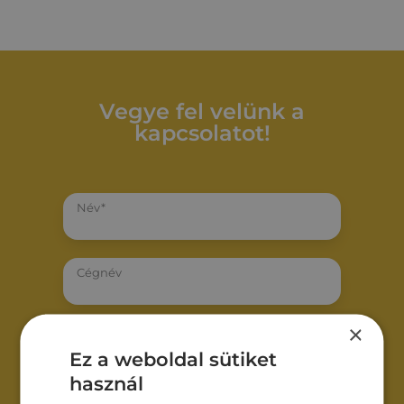
Vegye fel velünk a
kapcsolatot!
Név*
Cégnév
×
Email*
Ez a weboldal sütiket
használ
Telefonszám*