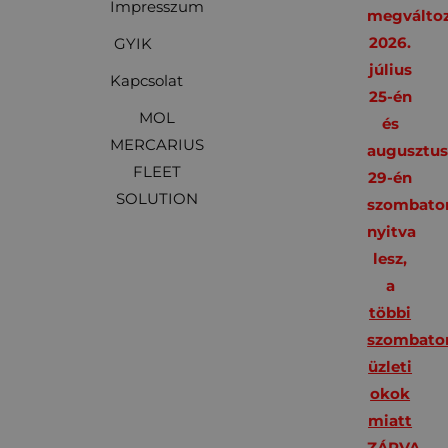
Impresszum
megváltoz
2026.
GYIK
július
Kapcsolat
25-én
MOL
és
MERCARIUS
augusztu
FLEET
29-én
SOLUTION
szombato
nyitva
lesz,
a
többi
szombato
üzleti
okok
miatt
ZÁRVA