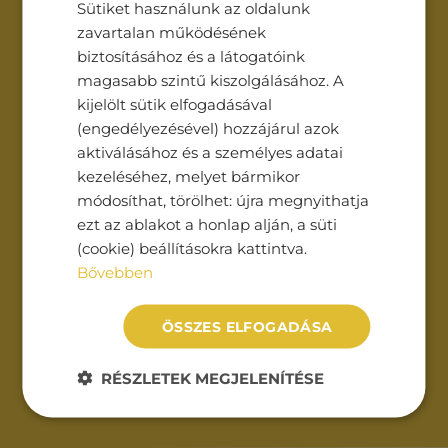
Sütiket használunk az oldalunk
zavartalan működésének
biztosításához és a látogatóink
Üzenet*
magasabb szintű kiszolgálásához. A
kijelölt sütik elfogadásával
(engedélyezésével) hozzájárul azok
aktiválásához és a személyes adatai
kezeléséhez, melyet bármikor
módosíthat, törölhet: újra megnyithatja
ezt az ablakot a honlap alján, a süti
Az
adatvédelmi tájékoztatót
(cookie) beállításokra kattintva.
elolvastam és elfogadom.
Bővebben
ÖSSZES ELFOGADÁSA
RÉSZLETEK MEGJELENÍTÉSE