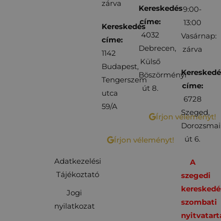
zárva
Kereskedés
9:00-
címe:
13:00
Kereskedés
4032
Vasárnap:
címe:
Debrecen,
zárva
1142
Külső
Budapest,
Kereskedé
Böszörményi
Tengerszem
címe:
út 8.
utca
6728
59/A
Szeged,
Írjon véleményt!
Dorozsmai
út 6.
Írjon véleményt!
Adatkezelési
A
Tájékoztató
szegedi
kereskedé
Jogi
szombati
nyilatkozat
nyitvatart