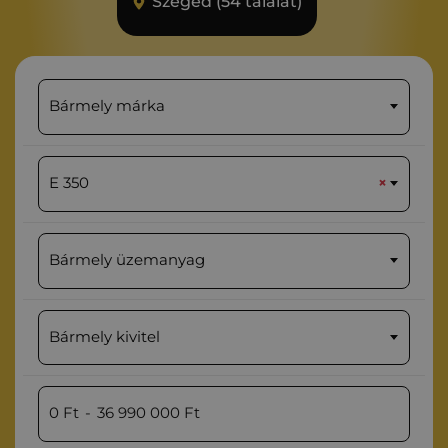
Szeged (54 találat)
Bármely márka
E 350
×
Bármely üzemanyag
Bármely kivitel
0
Ft
-
36 990 000
Ft