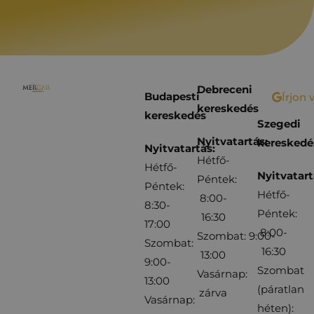
Debreceni
Budapesti
Írjon 
kereskedés
kereskedés
Szegedi
Nyitvatartás:
kereskedé
Nyitvatartás:
Hétfő-
Hétfő-
Nyitvatart
Péntek:
Péntek:
Hétfő-
8:00-
8:30-
Péntek:
16:30
17:00
8:00-
Szombat: 9:00-
Szombat:
16:30
13:00
9:00-
Szombat
Vasárnap:
13:00
(páratlan
zárva
Vasárnap:
héten):