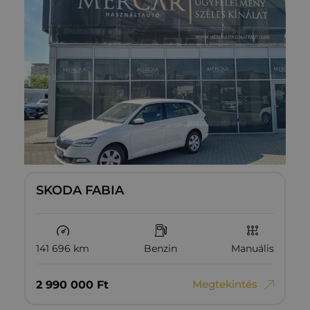
SKODA FABIA
141 696 km
Benzin
Manuális
Megtekintés
2‏‏‎ ‎990‏‏‎ ‎000
Ft