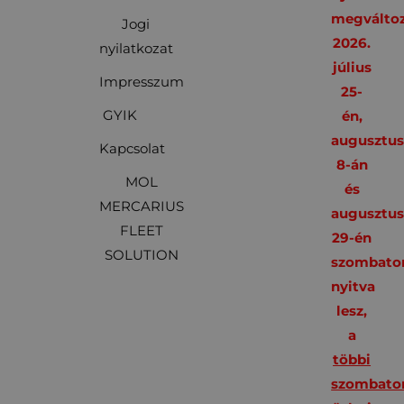
megváltoz
Jogi
2026.
nyilatkozat
július
Impresszum
25-
GYIK
én,
augusztu
Kapcsolat
8-án
MOL
és
MERCARIUS
augusztu
FLEET
29-én
SOLUTION
szombato
nyitva
lesz,
a
többi
szombato