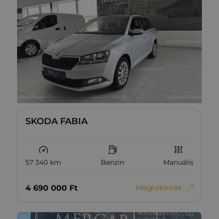
SKODA FABIA
57 340 km
Benzin
Manuális
Megtekintés
4‏‏‎ ‎690‏‏‎ ‎000
Ft