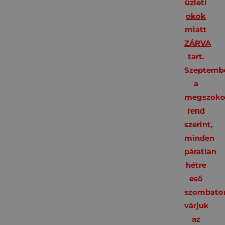
üzleti
okok
miatt
ZÁRVA
tart
.
Szeptembe
a
megszoko
rend
szerint,
minden
páratlan
hétre
eső
szombato
várjuk
az