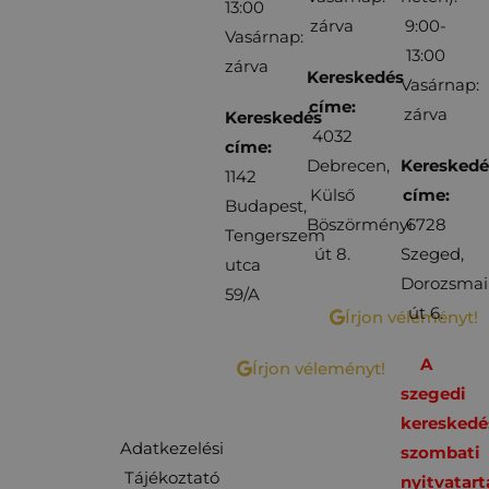
13:00
zárva
9:00-
Vasárnap:
13:00
zárva
Kereskedés
Vasárnap:
címe:
zárva
Kereskedés
4032
címe:
Debrecen,
Kereskedé
1142
Külső
címe:
Budapest,
Böszörményi
6728
Tengerszem
út 8.
Szeged,
utca
Dorozsmai
59/A
út 6.
Írjon véleményt!
A
Írjon véleményt!
szegedi
kereskedé
Adatkezelési
szombati
Tájékoztató
nyitvatart