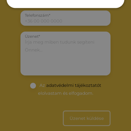
Telefonszám*
Üzenet*
Az
adatvédelmi tájékoztatót
elolvastam és elfogadom.