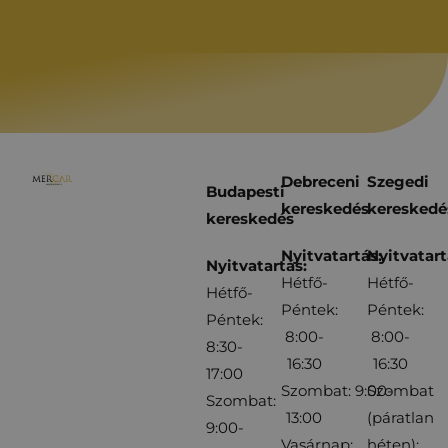
Debreceni
Szegedi
Budapesti
kereskedés
kereskedé
kereskedés
Nyitvatartás:
Nyitvatart
Nyitvatartás:
Hétfő-
Hétfő-
Hétfő-
Péntek:
Péntek:
Péntek:
8:00-
8:00-
8:30-
16:30
16:30
17:00
Szombat: 9:00-
Szombat
Szombat:
13:00
(páratlan
9:00-
Vasárnap:
héten):