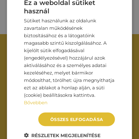
Ez a weboldal sütiket
használ
Sütiket használunk az oldalunk
zavartalan működésének
biztosításához és a látogatóink
magasabb szintű kiszolgálásához. A
kijelölt sütik elfogadásával
Vegye fel velünk a
(engedélyezésével) hozzájárul azok
kapcsolatot!
aktiválásához és a személyes adatai
kezeléséhez, melyet bármikor
módosíthat, törölhet: újra megnyithatja
ezt az ablakot a honlap alján, a süti
Név*
(cookie) beállításokra kattintva.
Bővebben
Cégnév
ÖSSZES ELFOGADÁSA
Email*
RÉSZLETEK MEGJELENÍTÉSE