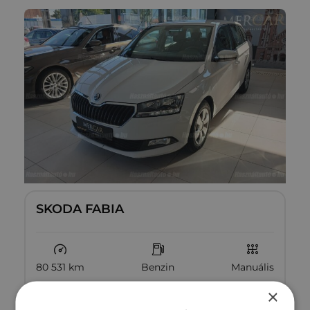
SKODA FABIA
80 531 km
Benzin
Manuális
×
Megtekintés
4‏‏‎ ‎190‏‏‎ ‎000
Ft