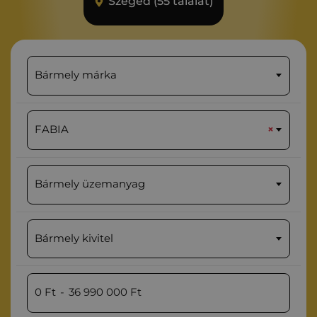
Szeged (55 találat)
Bármely márka
FABIA
×
Bármely üzemanyag
Bármely kivitel
0
Ft
-
36 990 000
Ft