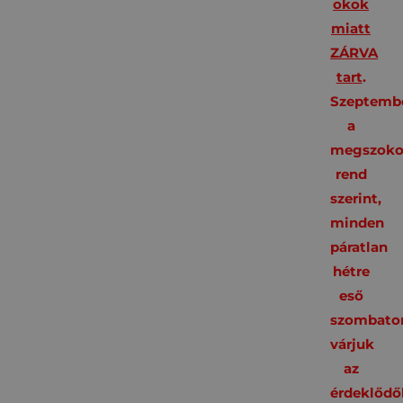
okok
miatt
ZÁRVA
tart
.
Szeptembe
a
megszoko
rend
szerint,
minden
páratlan
hétre
eső
szombato
várjuk
az
érdeklődő