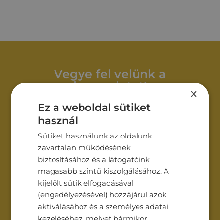
Vegye fel velünk a
kapcsolatot!
×
Ez a weboldal sütiket
használ
Név*
Sütiket használunk az oldalunk
zavartalan működésének
biztosításához és a látogatóink
Cégnév
magasabb szintű kiszolgálásához. A
kijelölt sütik elfogadásával
(engedélyezésével) hozzájárul azok
Email*
aktiválásához és a személyes adatai
kezeléséhez, melyet bármikor