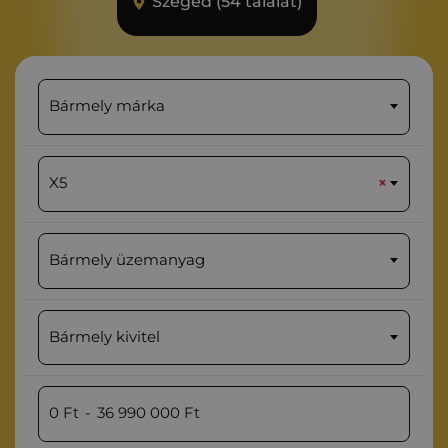
Szeged (54 találat)
Bármely márka
X5
×
Bármely üzemanyag
Bármely kivitel
0
Ft
-
36 990 000
Ft