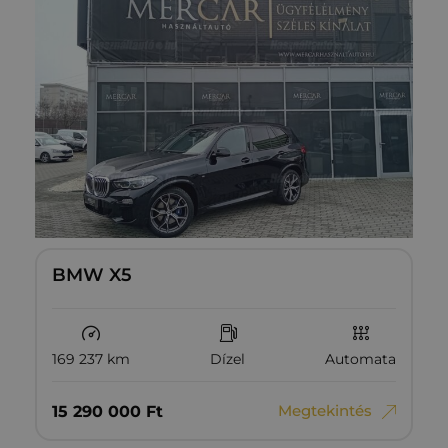
BMW X5
169 237 km
Dízel
Automata
Megtekintés
15‏‏‎ ‎290‏‏‎ ‎000
Ft