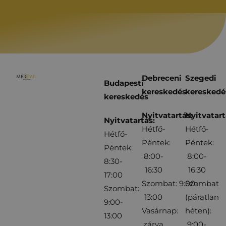
Debreceni
Szegedi
Budapesti
kereskedés
kereskedé
kereskedés
Nyitvatartás:
Nyitvatart
Nyitvatartás:
Hétfő-
Hétfő-
Hétfő-
Péntek:
Péntek:
Péntek:
8:00-
8:00-
8:30-
16:30
16:30
17:00
Szombat: 9:00-
Szombat
Szombat:
13:00
(páratlan
9:00-
Vasárnap:
héten):
13:00
zárva
9:00-