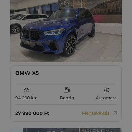
BMW X5
94 000 km
Benzin
Automata
Megtekintés
27‏‏‎ ‎990‏‏‎ ‎000
Ft