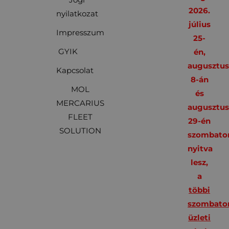
2026.
nyilatkozat
július
Impresszum
25-
GYIK
én,
augusztu
Kapcsolat
8-án
MOL
és
MERCARIUS
augusztu
FLEET
29-én
SOLUTION
szombato
nyitva
lesz,
a
többi
szombato
üzleti