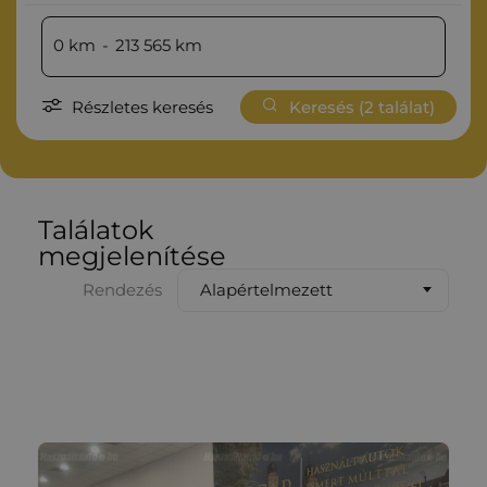
0
km
-
213 565
km
Részletes keresés
Keresés (
2
találat)
Találatok
megjelenítése
Alapértelmezett
Rendezés