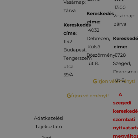
Vasárnap:
13:00
zárva
Kereskedés
Vasárnap:
címe:
zárva
Kereskedés
4032
címe:
Debrecen,
Kereskedé
1142
Külső
címe:
Budapest,
Böszörményi
6728
Tengerszem
út 8.
Szeged,
utca
Dorozsmai
59/A
út 6.
Írjon véleményt!
A
Írjon véleményt!
szegedi
kereskedé
Adatkezelési
szombati
Tájékoztató
nyitvatart
megváltoz
Jogi