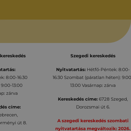
 kereskedés
Szegedi kereskedés
tartás:
Nyitvatartás:
Hétfő-Péntek: 8:00-
k: 8:00-16:30
16:30 Szombat (páratlan héten): 9:00
9:00-13:00
13:00 Vasárnap: zárva
p: zárva
Kereskedés címe:
6728 Szeged,
dés címe:
Dorozsmai út 6.
ebrecen,
A szegedi kereskedés szombati
rményi út 8.
nyitvatartása megváltozik: 2026.