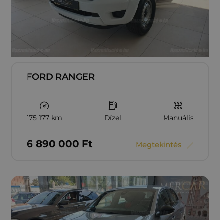
FORD RANGER
175 177 km
Dízel
Manuális
6‏‏‎ ‎890‏‏‎ ‎000
Ft
Megtekintés