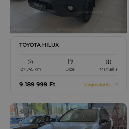
TOYOTA HILUX
127 745 km
Dízel
Manuális
9‏‏‎ ‎189‏‏‎ ‎999
Ft
Megtekintés