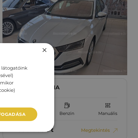
×
 látogatóink
sével)
rmikor
SKODA OCTAVIA
cookie)
62 509 km
Benzin
Manuális
LFOGADÁSA
7‏‏‎ ‎990‏‏‎ ‎000
Ft
Megtekintés