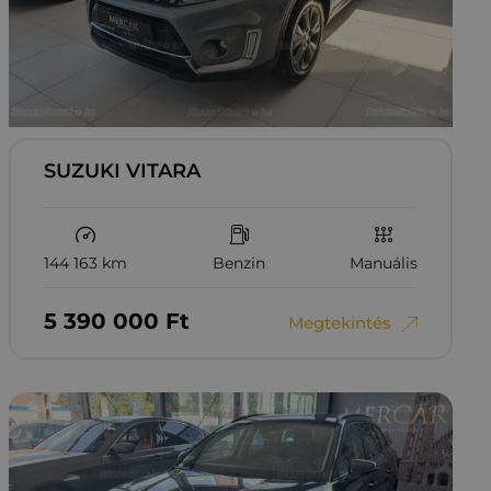
SUZUKI VITARA
144 163 km
Benzin
Manuális
5‏‏‎ ‎390‏‏‎ ‎000
Ft
Megtekintés