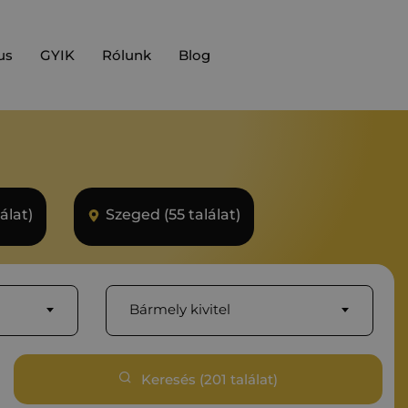
us
GYIK
Rólunk
Blog
álat)
Szeged (55 találat)
Bármely kivitel
Keresés (
201
találat)