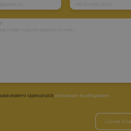
t*
adatvédelmi tájékoztatót
elolvastam és elfogadom.