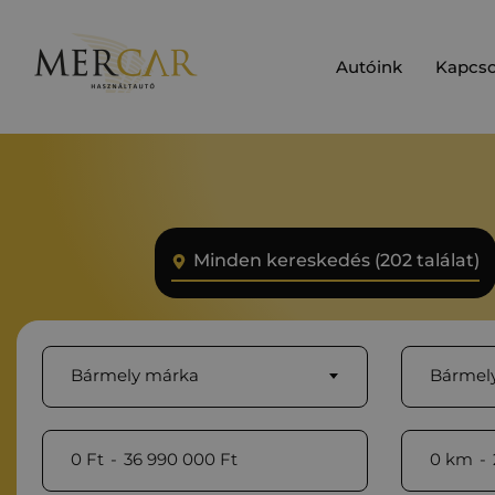
Autóink
Kapcso
Minden kereskedés (202 találat)
Bármely márka
Bármely
0
Ft
-
36 990 000
Ft
0
km
-