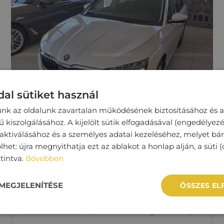
al sütiket használ
unk az oldalunk zavartalan működésének biztosításához és a
kiszolgálásához. A kijelölt sütik elfogadásával (engedélyezé
 aktiválásához és a személyes adatai kezeléséhez, melyet bá
SKODA SCALA
lhet: újra megnyithatja ezt az ablakot a honlap alján, a süti (
ttintva.
Bővebben
108 534 km
Benzin
Manuális
MEGJELENÍTÉSE
ÖSSZES E
5‏‏‎ ‎390‏‏‎ ‎000
Ft
Megtekintés