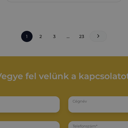
1
2
3
…
23
Vegye fel velünk a kapcsolatot
Cégnév
Telefonszám*