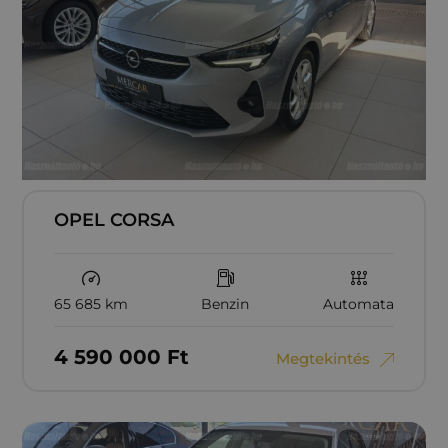
OPEL CORSA
65 685 km
Benzin
Automata
4‏‏‎ ‎590‏‏‎ ‎000
Ft
Megtekintés