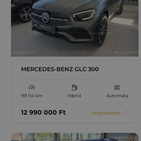
MERCEDES-BENZ GLC 300
99 114 km
Hibrid
Automata
12‏‏‎ ‎990‏‏‎ ‎000
Ft
Megtekintés