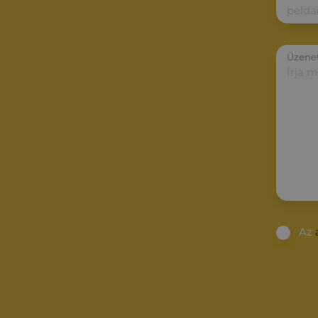
Üzene
Az