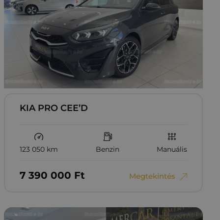
KIA PRO CEE’D
123 050 km
Benzin
Manuális
7‏‏‎ ‎390‏‏‎ ‎000
Ft
Megtekintés