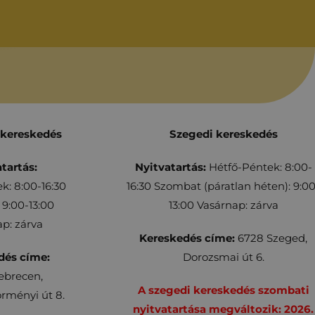
 kereskedés
Szegedi kereskedés
tartás:
Nyitvatartás:
Hétfő-Péntek: 8:00-
k: 8:00-16:30
16:30 Szombat (páratlan héten): 9:00
9:00-13:00
13:00 Vasárnap: zárva
p: zárva
Kereskedés címe:
6728 Szeged,
dés címe:
Dorozsmai út 6.
ebrecen,
A szegedi kereskedés szombati
rményi út 8.
nyitvatartása megváltozik: 2026.