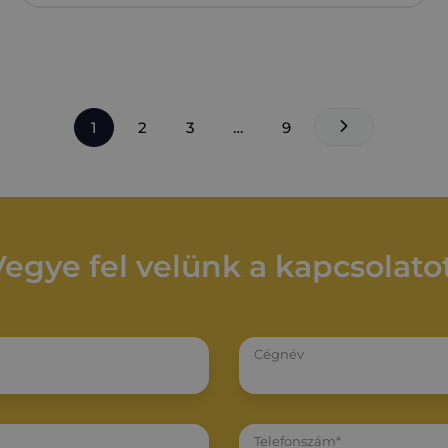
1
2
3
…
9
Vegye fel velünk a kapcsolatot
Cégnév
Telefonszám*