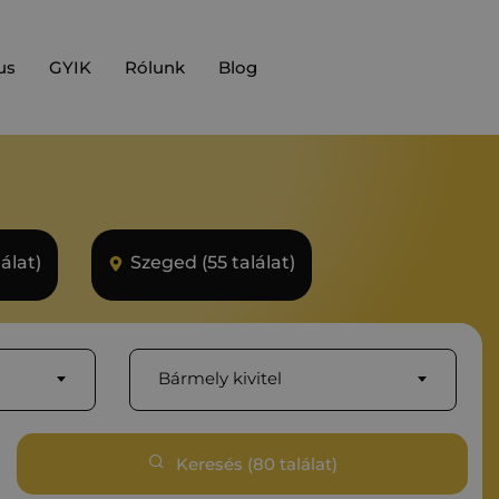
us
GYIK
Rólunk
Blog
álat)
Szeged (55 találat)
Bármely kivitel
Keresés (
80
találat)