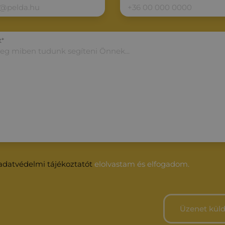
t*
adatvédelmi tájékoztatót
elolvastam és elfogadom.