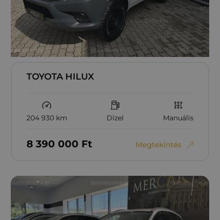
TOYOTA HILUX
204 930 km
Dízel
Manuális
8‏‏‎ ‎390‏‏‎ ‎000
Ft
Megtekintés