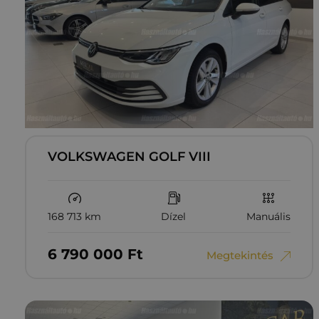
VOLKSWAGEN GOLF VIII
168 713 km
Dízel
Manuális
6‏‏‎ ‎790‏‏‎ ‎000
Ft
Megtekintés