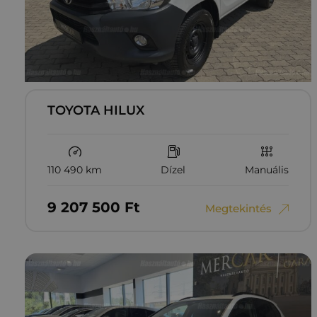
TOYOTA HILUX
110 490 km
Dízel
Manuális
9‏‏‎ ‎207‏‏‎ ‎500
Ft
Megtekintés