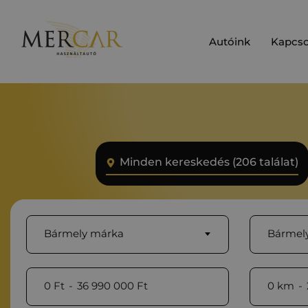
Autóink
Kapcso
Minden kereskedés (206 találat)
Bármely márka
Bármely
0
Ft
-
36 990 000
Ft
0
km
-