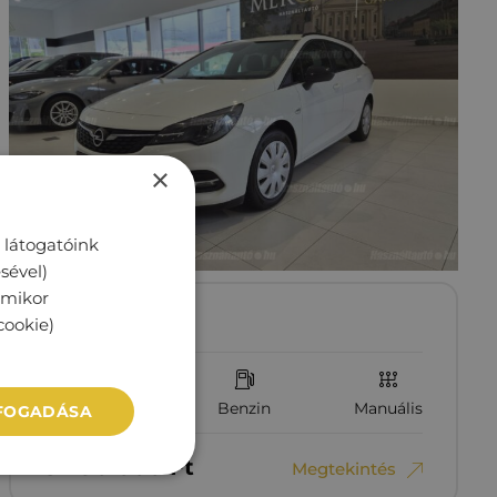
×
 látogatóink
sével)
rmikor
OPEL ASTRA K
cookie)
136 000 km
Benzin
Manuális
LFOGADÁSA
3‏‏‎ ‎490‏‏‎ ‎000
Ft
Megtekintés