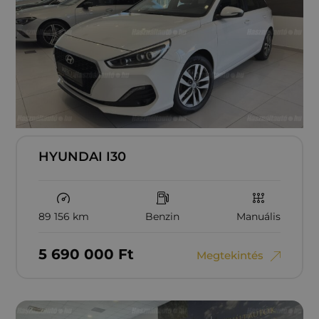
HYUNDAI I30
89 156 km
Benzin
Manuális
5‏‏‎ ‎690‏‏‎ ‎000
Ft
Megtekintés