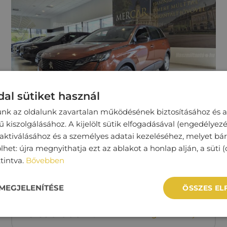
al sütiket használ
unk az oldalunk zavartalan működésének biztosításához és a
kiszolgálásához. A kijelölt sütik elfogadásával (engedélyezé
 aktiválásához és a személyes adatai kezeléséhez, melyet bá
PEUGEOT 5008
lhet: újra megnyithatja ezt az ablakot a honlap alján, a süti (
ttintva.
Bővebben
59 000 km
Benzin
Manuális
MEGJELENÍTÉSE
ÖSSZES E
6‏‏‎ ‎690‏‏‎ ‎000
Ft
Megtekintés