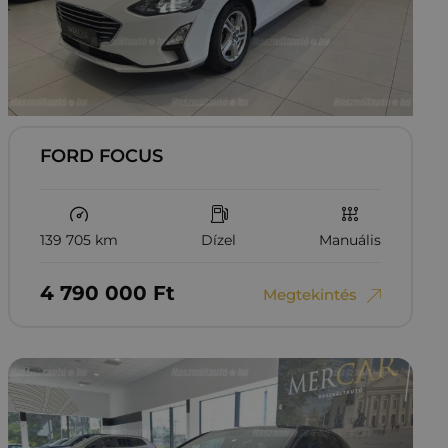
FORD FOCUS
139 705 km
Dízel
Manuális
4‏‏‎ ‎790‏‏‎ ‎000
Ft
Megtekintés