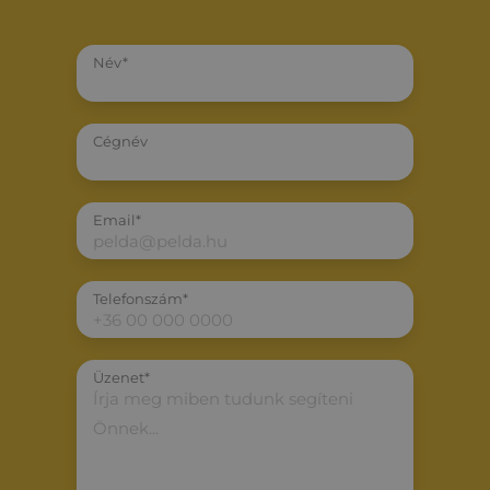
Név*
Cégnév
Email*
Telefonszám*
Üzenet*