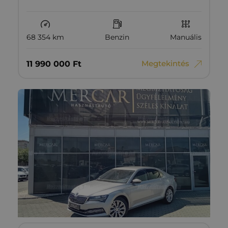
68 354 km
Benzin
Manuális
Megtekintés
11‏‏‎ ‎990‏‏‎ ‎000
Ft