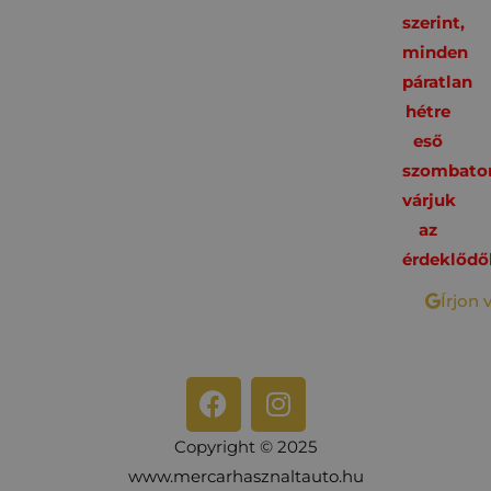
szerint,
minden
páratlan
hétre
eső
szombato
várjuk
az
érdeklődő
Írjon 
Copyright © 2025
www.mercarhasznaltauto.hu