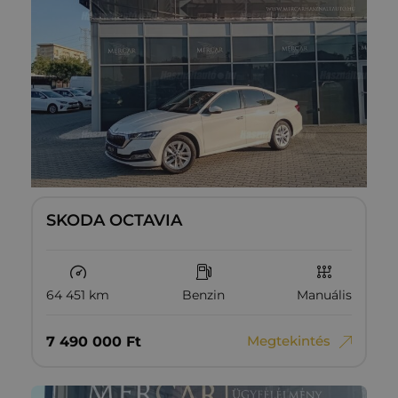
SKODA OCTAVIA
64 451 km
Benzin
Manuális
Megtekintés
7‏‏‎ ‎490‏‏‎ ‎000
Ft