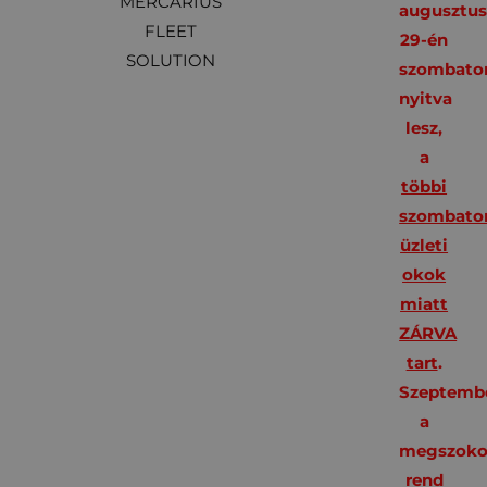
MERCARIUS
augusztu
FLEET
29-én
SOLUTION
szombato
nyitva
lesz,
a
többi
szombato
üzleti
okok
miatt
ZÁRVA
tart
.
Szeptembe
a
megszoko
rend