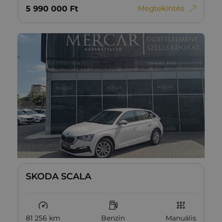
Megtekintés
5‏‏‎ ‎990‏‏‎ ‎000
Ft
SKODA SCALA
81 256 km
Benzin
Manuális