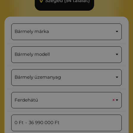
Szeged (54 találat)
Bármely márka
Bármely modell
Bármely üzemanyag
Ferdehátú
×
0
Ft
-
36 990 000
Ft