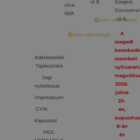
út 8.
Szeged,
utca
Dorozsmai
59/A
út 6.
Írjon véleményt!
A
Írjon véleményt!
szegedi
kereskedé
Adatkezelési
szombati
Tájékoztató
nyitvatart
megváltoz
Jogi
2026.
nyilatkozat
július
Impresszum
25-
GYIK
én,
augusztu
Kapcsolat
8-án
MOL
és