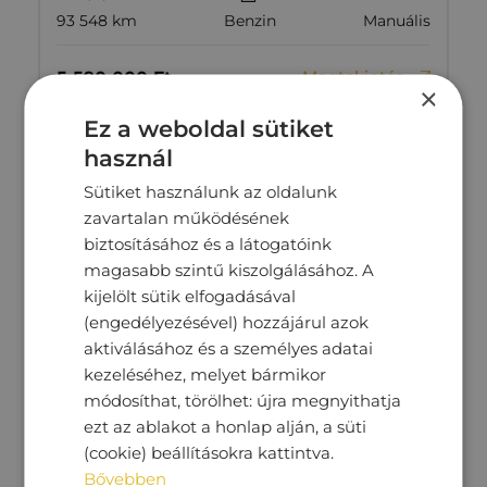
93 548 km
Benzin
Manuális
Megtekintés
5‏‏‎ ‎590‏‏‎ ‎000
Ft
×
Ez a weboldal sütiket
használ
Sütiket használunk az oldalunk
zavartalan működésének
biztosításához és a látogatóink
magasabb szintű kiszolgálásához. A
kijelölt sütik elfogadásával
(engedélyezésével) hozzájárul azok
aktiválásához és a személyes adatai
kezeléséhez, melyet bármikor
módosíthat, törölhet: újra megnyithatja
ezt az ablakot a honlap alján, a süti
SKODA SCALA
(cookie) beállításokra kattintva.
Bővebben