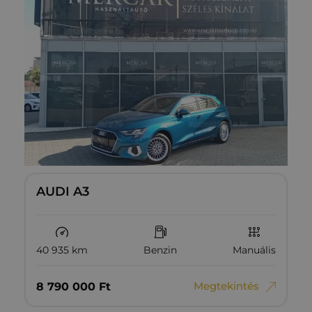
AUDI A3
40 935 km
Benzin
Manuális
Megtekintés
8‏‏‎ ‎790‏‏‎ ‎000
Ft