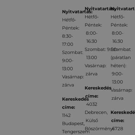
Nyitvatartás:
Nyitvatart
Nyitvatartás:
Hétfő-
Hétfő-
Hétfő-
Péntek:
Péntek:
Péntek:
8:00-
8:00-
8:30-
16:30
16:30
17:00
Szombat: 9:00-
Szombat
Szombat:
13:00
(páratlan
9:00-
Vasárnap:
héten):
13:00
zárva
9:00-
Vasárnap:
13:00
zárva
Kereskedés
Vasárnap:
címe:
zárva
Kereskedés
4032
címe:
Debrecen,
Kereskedé
1142
Külső
címe:
Budapest,
Böszörményi
6728
Tengerszem