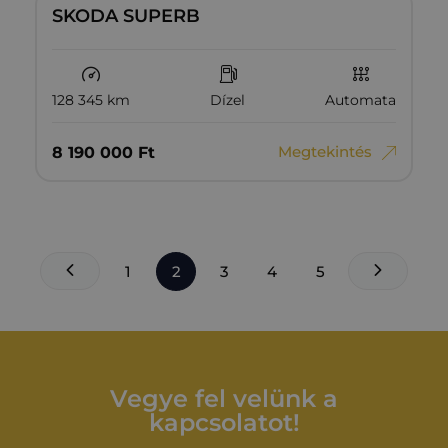
SKODA SUPERB
128 345 km
Dízel
Automata
Megtekintés
8‏‏‎ ‎190‏‏‎ ‎000
Ft
1
2
3
4
5
Vegye fel velünk a
kapcsolatot!