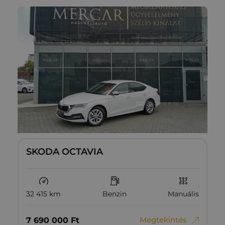
SKODA OCTAVIA
32 415 km
Benzin
Manuális
Megtekintés
7‏‏‎ ‎690‏‏‎ ‎000
Ft