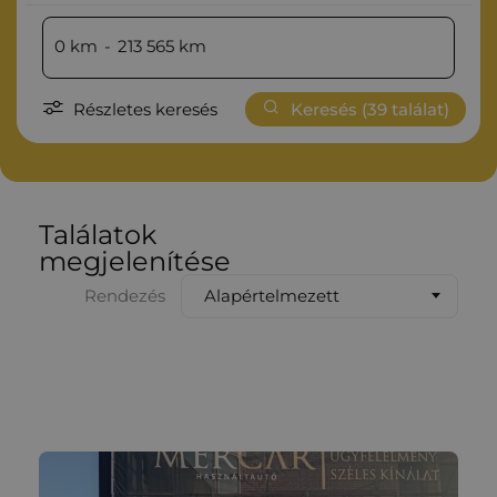
0
km
-
213 565
km
Részletes keresés
Keresés (
39
találat)
Találatok
megjelenítése
Alapértelmezett
Rendezés