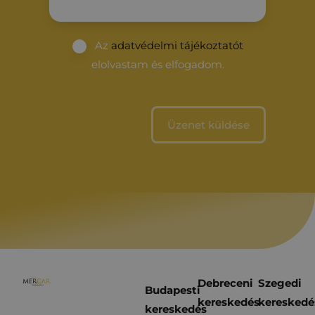
Az
adatvédelmi tájékoztatót
elolvastam és elfogadom.
Debreceni
Szegedi
Budapesti
kereskedés
kereskedé
kereskedés