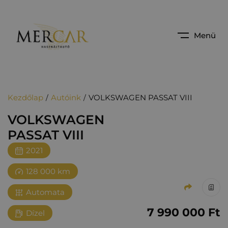
Menü
Kezdőlap
Autóink
VOLKSWAGEN PASSAT VIII
VOLKSWAGEN
PASSAT VIII
2021
128 000 km
Automata
7‏‏‎ ‎990‏‏‎ ‎000
Ft
Dízel