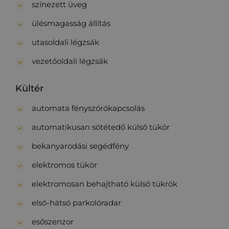
színezett üveg
ülésmagasság állítás
utasoldali légzsák
vezetőoldali légzsák
Kültér
automata fényszórókapcsolás
automatikusan sötétedő külső tükör
bekanyarodási segédfény
elektromos tükör
elektromosan behajtható külső tükrök
első-hátsó parkolóradar
esőszenzor