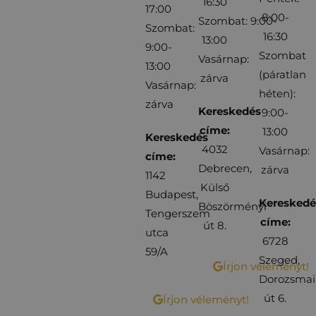
16:30
17:00
8:00-
Szombat: 9:00-
Szombat:
16:30
13:00
9:00-
Szombat
Vasárnap:
13:00
(páratlan
zárva
Vasárnap:
héten):
zárva
Kereskedés
9:00-
címe:
13:00
Kereskedés
4032
Vasárnap:
címe:
Debrecen,
zárva
1142
Külső
Budapest,
Kereskedé
Böszörményi
Tengerszem
címe:
út 8.
utca
6728
59/A
Szeged,
Írjon véleményt!
Dorozsmai
út 6.
Írjon véleményt!