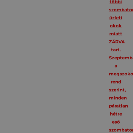
többi
szombato
üzleti
okok
miatt
ZÁRVA
tart
.
Szeptembe
a
megszoko
rend
szerint,
minden
páratlan
hétre
eső
szombato