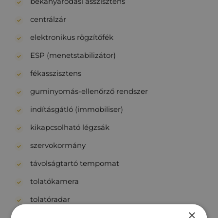
bekanyarodási asszisztens
centrálzár
elektronikus rögzítőfék
ESP (menetstabilizátor)
fékasszisztens
guminyomás-ellenőrző rendszer
indításgátló (immobiliser)
kikapcsolható légzsák
szervokormány
távolságtartó tempomat
tolatókamera
tolatóradar
×
vészfék asszisztens