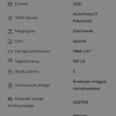
Évjárat
2021
Automata (7
Váltó típusa
fokozatú)
Meghajtás
Első kerék
Szín
Szürke
Hengerűrtartalom
1968
cm³
Teljesítmény
197
LE
Ajtók száma
5
Érvényes magyar
Okmányok jellege
okmányokkal
Műszaki vizsga
2027/05
érvényessége
Mercar