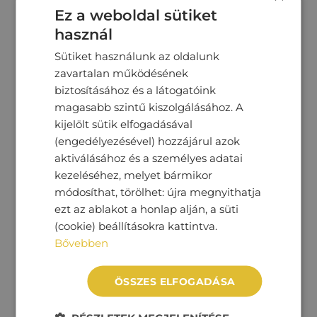
Ez a weboldal sütiket
visszagurulás-gátló
használ
Sütiket használunk az oldalunk
Beltér
zavartalan működésének
biztosításához és a látogatóink
Alcantara kárpit
magasabb szintű kiszolgálásához. A
állítható combtámasz
kijelölt sütik elfogadásával
(engedélyezésével) hozzájárul azok
állítható kormány
aktiválásához és a személyes adatai
automatikusan sötétedő belső tükör
kezeléséhez, melyet bármikor
módosíthat, törölhet: újra megnyithatja
bőr-szövet huzat
ezt az ablakot a honlap alján, a süti
bőrkormány
(cookie) beállításokra kattintva.
Bővebben
csomag rögzítő
deréktámasz
ÖSSZES ELFOGADÁSA
digitális kétzónás klíma