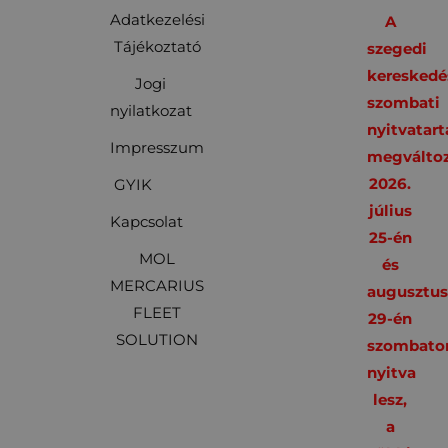
Adatkezelési
A
Tájékoztató
szegedi
kereskedé
Jogi
szombati
nyilatkozat
nyitvatart
Impresszum
megváltoz
2026.
GYIK
július
Kapcsolat
25-én
MOL
és
MERCARIUS
augusztu
FLEET
29-én
SOLUTION
szombato
nyitva
lesz,
a