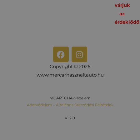
várjuk
az
érdeklődő
Copyright © 2025
www.mercarhasznaltauto.hu
reCAPTCHA-védelem
Adatvédelem
–
Általános Szerződési Feltételek
v1.2.0