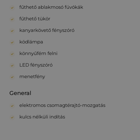
fűthető ablakmosó fúvókák
fűthető tükör
kanyarkövető fényszóró
ködlámpa
könnyűfém felni
LED fényszóró
menetfény
General
elektromos csomagtérajtó-mozgatás
kulcs nélküli indítás