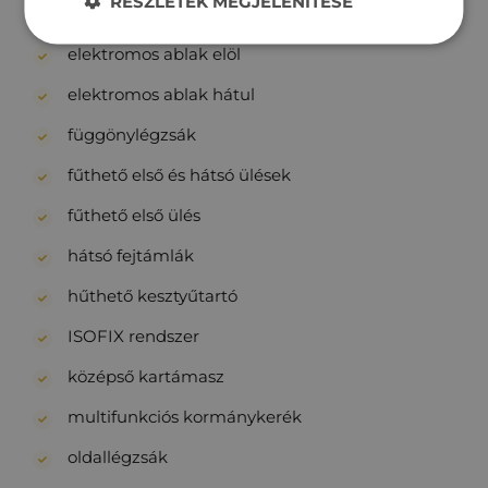
RÉSZLETEK MEGJELENÍTÉSE
dönthető utasülések
elektromos ablak elöl
elektromos ablak hátul
függönylégzsák
fűthető első és hátsó ülések
fűthető első ülés
hátsó fejtámlák
hűthető kesztyűtartó
ISOFIX rendszer
középső kartámasz
multifunkciós kormánykerék
oldallégzsák