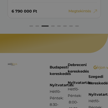
Megtekintés
6‏‏‎ ‎790‏‏‎ ‎000
Ft
Debreceni
Budapesti
Írjon 
kereskedés
kereskedés
Szegedi
Nyitvatartás:
kereskedé
Nyitvatartás:
Hétfő-
Hétfő-
Nyitvatart
Péntek:
Péntek:
Hétfő-
8:00-
8:30-
Péntek: