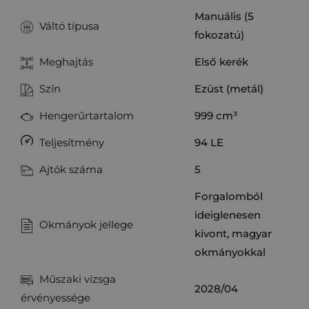
Manuális (5
Váltó típusa
fokozatú)
Meghajtás
Első kerék
Szín
Ezüst (metál)
Hengerűrtartalom
999
cm³
Teljesítmény
94
LE
Ajtók száma
5
Forgalomból
ideiglenesen
Okmányok jellege
kivont, magyar
okmányokkal
Műszaki vizsga
2028/04
érvényessége