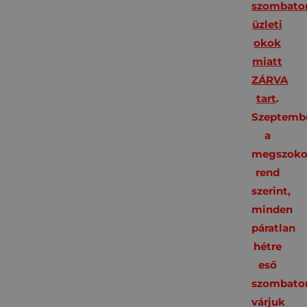
szombato
üzleti
okok
miatt
ZÁRVA
tart
.
Szeptembe
a
megszoko
rend
szerint,
minden
páratlan
hétre
eső
szombato
várjuk