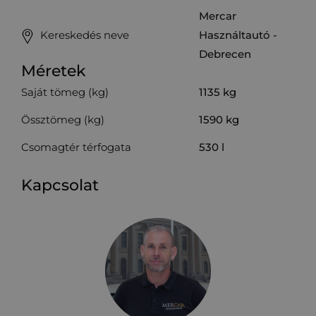
Mercar
Kereskedés neve
Használtautó -
Debrecen
Méretek
Saját tömeg (kg)
1135
kg
Össztömeg (kg)
1590
kg
Csomagtér térfogata
530
l
Kapcsolat