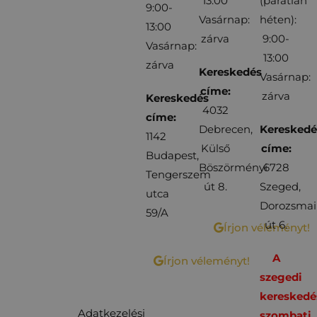
13:00
(páratlan
9:00-
Vasárnap:
héten):
13:00
zárva
9:00-
Vasárnap:
13:00
zárva
Kereskedés
Vasárnap:
címe:
zárva
Kereskedés
4032
címe:
Debrecen,
Kereskedé
1142
Külső
címe:
Budapest,
Böszörményi
6728
Tengerszem
út 8.
Szeged,
utca
Dorozsmai
59/A
út 6.
Írjon véleményt!
A
Írjon véleményt!
szegedi
kereskedé
Adatkezelési
szombati