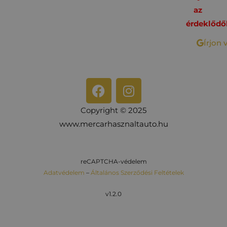
az
érdeklődő
Írjon 
Copyright © 2025
www.mercarhasznaltauto.hu
reCAPTCHA-védelem
Adatvédelem
–
Általános Szerződési Feltételek
v1.2.0