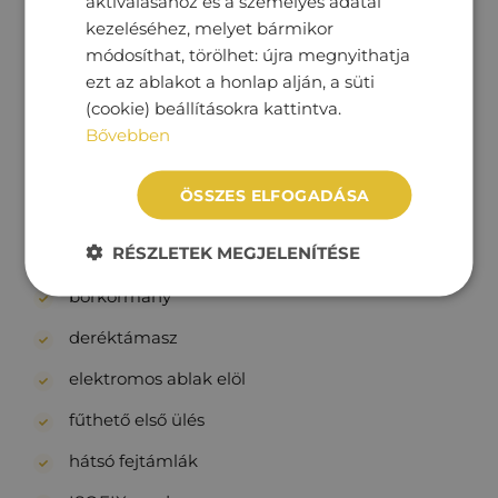
aktiválásához és a személyes adatai
kezeléséhez, melyet bármikor
tempomat
módosíthat, törölhet: újra megnyithatja
tolatóradar
ezt az ablakot a honlap alján, a süti
(cookie) beállításokra kattintva.
vészfék asszisztens
Bővebben
Beltér
ÖSSZES ELFOGADÁSA
állítható kormány
RÉSZLETEK MEGJELENÍTÉSE
automata klíma
bőrkormány
deréktámasz
elektromos ablak elöl
fűthető első ülés
hátsó fejtámlák