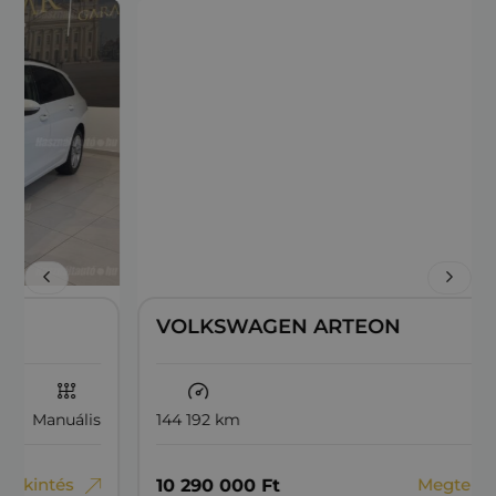
VOLKSWAGEN ARTEON
144 192 km
Dízel
Megtekintés
10‏‏‎ ‎290‏‏‎ ‎000
Ft