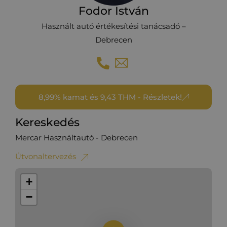
Fodor István
Használt autó értékesítési tanácsadó –
Debrecen
8,99% kamat és 9,43 THM - Részletek!
Kereskedés
Mercar Használtautó - Debrecen
Útvonaltervezés
+
−