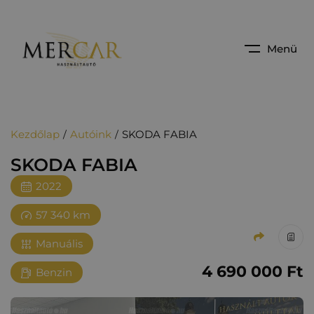
Menü
Kezdőlap
Autóink
SKODA FABIA
SKODA FABIA
2022
57 340 km
Manuális
4‏‏‎ ‎690‏‏‎ ‎000
Ft
Benzin