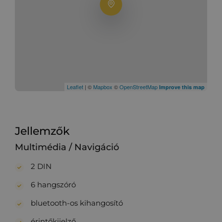
Leaflet
| ©
Mapbox
©
OpenStreetMap
Improve this map
Jellemzők
Multimédia / Navigáció
2 DIN
6 hangszóró
bluetooth-os kihangosító
érintőkijelző