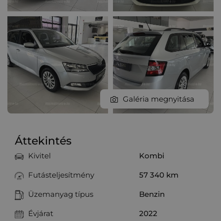
Galéria megnyitása
Áttekintés
Kivitel
Kombi
Futásteljesítmény
57 340 km
Üzemanyag típus
Benzin
Évjárat
2022