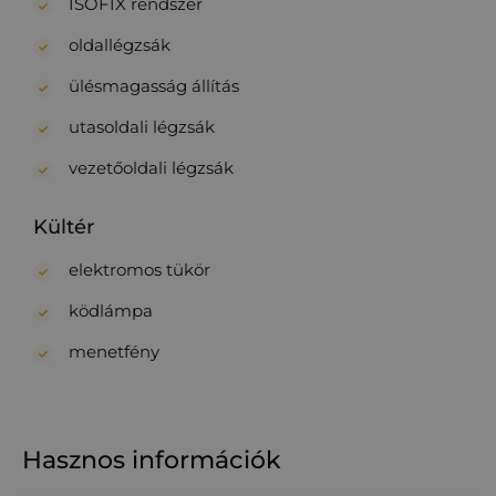
ISOFIX rendszer
oldallégzsák
ülésmagasság állítás
utasoldali légzsák
vezetőoldali légzsák
Kültér
elektromos tükör
ködlámpa
menetfény
Hasznos információk