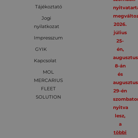
Tájékoztató
nyitvatart
megváltoz
Jogi
2026.
nyilatkozat
július
Impresszum
25-
GYIK
én,
augusztu
Kapcsolat
8-án
MOL
és
MERCARIUS
augusztu
FLEET
29-én
SOLUTION
szombato
nyitva
lesz,
a
többi