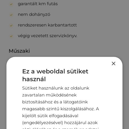
garantált km futás
nem dohányzó
rendszeresen karbantartott
végig vezetett szervizkönyv.
Műszaki
×
ABS (blokkolásgátló)
Ez a weboldal sütiket
ASR (kipörgésgátló)
használ
centrálzár
Sütiket használunk az oldalunk
ESP (menetstabilizátor)
zavartalan működésének
biztosításához és a látogatóink
indításgátló (immobiliser)
magasabb szintű kiszolgálásához. A
manuális (5 fokozatú) sebességváltó
kijelölt sütik elfogadásával
(engedélyezésével) hozzájárul azok
szervokormány