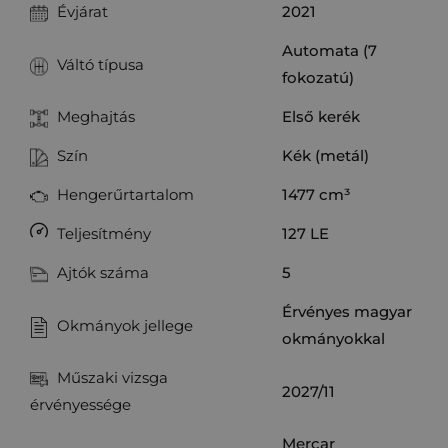
Évjárat
2021
Automata (7
Váltó típusa
fokozatú)
Meghajtás
Első kerék
Szín
Kék (metál)
Hengerűrtartalom
1477
cm³
Teljesítmény
127
LE
Ajtók száma
5
Érvényes magyar
Okmányok jellege
okmányokkal
Műszaki vizsga
2027/11
érvényessége
Mercar