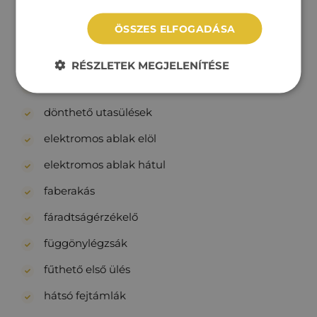
bőrkormány
ÖSSZES ELFOGADÁSA
csomag rögzítő
deréktámasz
RÉSZLETEK MEGJELENÍTÉSE
digitális kétzónás klíma
dönthető utasülések
elektromos ablak elöl
elektromos ablak hátul
faberakás
fáradtságérzékelő
függönylégzsák
fűthető első ülés
hátsó fejtámlák