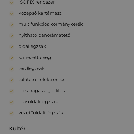
ISOFIX rendszer
középső kartámasz
multifunkciós kormánykerék
nyitható panorámatető
oldallégzsák
színezett üveg
térdlégzsák
tolótető - elektromos
ülésmagasság állítás
utasoldali légzsák
vezetőoldali légzsák
Kültér