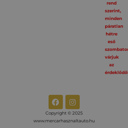
rend
szerint,
minden
páratlan
hétre
eső
szombato
várjuk
az
érdeklődő
Copyright © 2025
www.mercarhasznaltauto.hu