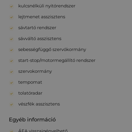
kulcsnélküli nyitórendszer
lejtmenet asszisztens
sávtartó rendszer
sávváltó asszisztens
sebességfüggő szervókormány
start-stop/motormegállító rendszer
szervokormány
tempomat
tolatóradar
vészfék asszisztens
Egyéb információ
ÁFA visszaigényelhető