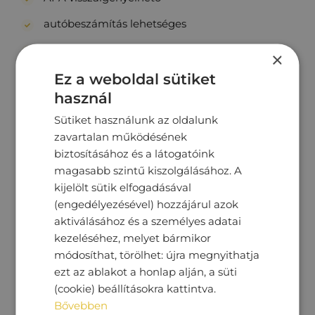
autóbeszámítás lehetséges
első forgalomba helyezés Magyarországon
×
első tulajdonostól
Ez a weboldal sütiket
használ
garantált km futás
Sütiket használunk az oldalunk
keveset futott
zavartalan működésének
biztosításához és a látogatóink
nem dohányzó
magasabb szintű kiszolgálásához. A
rendszeresen karbantartott
kijelölt sütik elfogadásával
(engedélyezésével) hozzájárul azok
végig vezetett szervizkönyv.
aktiválásához és a személyes adatai
kezeléséhez, melyet bármikor
Beltér
módosíthat, törölhet: újra megnyithatja
állítható kormány
ezt az ablakot a honlap alján, a süti
(cookie) beállításokra kattintva.
automatikusan sötétedő belső tükör
Bővebben