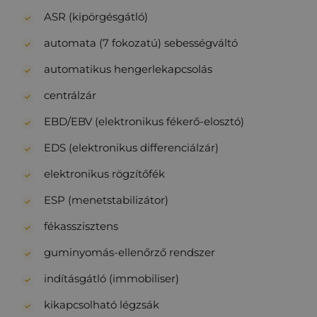
ASR (kipörgésgátló)
automata (7 fokozatú) sebességváltó
automatikus hengerlekapcsolás
centrálzár
EBD/EBV (elektronikus fékerő-elosztó)
EDS (elektronikus differenciálzár)
elektronikus rögzítőfék
ESP (menetstabilizátor)
fékasszisztens
guminyomás-ellenőrző rendszer
indításgátló (immobiliser)
kikapcsolható légzsák