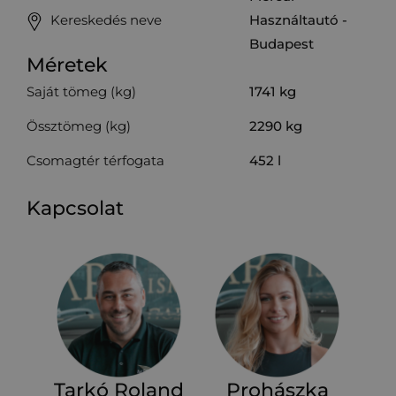
Kereskedés neve
Használtautó -
Budapest
Méretek
Saját tömeg (kg)
1741
kg
Össztömeg (kg)
2290
kg
Csomagtér térfogata
452
l
Kapcsolat
Tarkó Roland
Prohászka