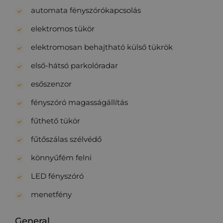
automata fényszórókapcsolás
elektromos tükör
elektromosan behajtható külső tükrök
első-hátsó parkolóradar
esőszenzor
fényszóró magasságállítás
fűthető tükör
fűtőszálas szélvédő
könnyűfém felni
LED fényszóró
menetfény
General