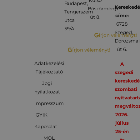
Külső
Budapest,
Kereskedé
Böszörményi
Tengerszem
címe:
út 8.
utca
6728
59/A
Szeged,
Írjon véleményt!
Dorozsmai
út 6.
Írjon véleményt!
Adatkezelési
A
Tájékoztató
szegedi
kereskedé
Jogi
szombati
nyilatkozat
nyitvatart
Impresszum
megváltoz
2026.
GYIK
július
Kapcsolat
25-én
MOL
és