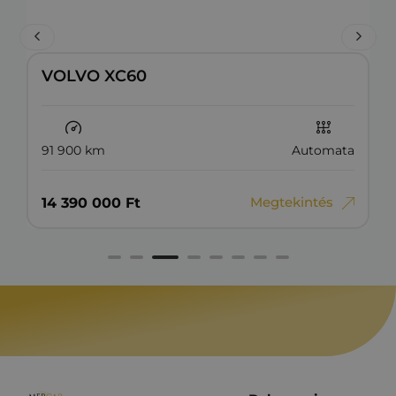
VOLVO XC60
91 900 km
Automata
Megtekintés
14‏‏‎ ‎390‏‏‎ ‎000
Ft