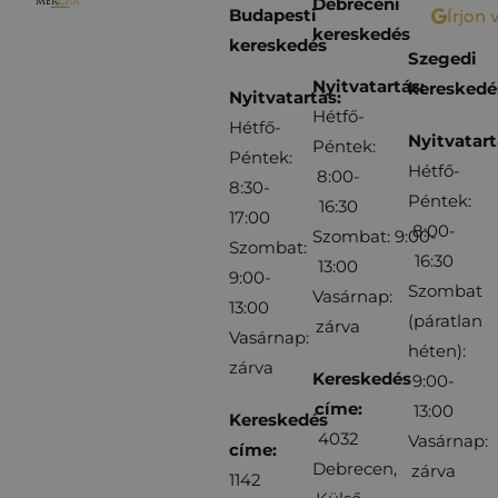
Debreceni
Budapesti
Írjon 
kereskedés
kereskedés
Szegedi
Nyitvatartás:
kereskedé
Nyitvatartás:
Hétfő-
Hétfő-
Nyitvatart
Péntek:
Péntek:
Hétfő-
8:00-
8:30-
Péntek:
16:30
17:00
8:00-
Szombat: 9:00-
Szombat:
16:30
13:00
9:00-
Szombat
Vasárnap:
13:00
(páratlan
zárva
Vasárnap:
héten):
zárva
Kereskedés
9:00-
címe:
13:00
Kereskedés
4032
Vasárnap:
címe:
Debrecen,
zárva
1142