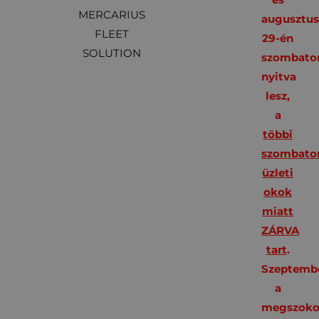
MERCARIUS
augusztu
FLEET
29-én
SOLUTION
szombato
nyitva
lesz,
a
többi
szombato
üzleti
okok
miatt
ZÁRVA
tart
.
Szeptembe
a
megszoko