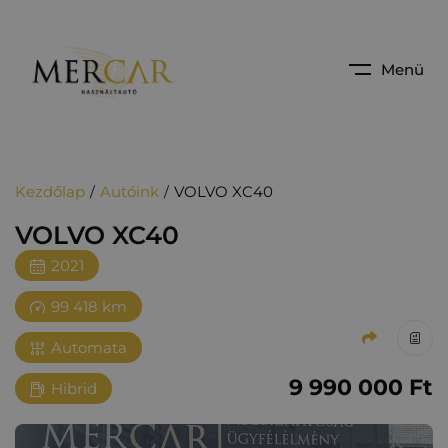
Menü
Kezdőlap
Autóink
VOLVO XC40
VOLVO XC40
2021
99 418 km
Automata
9‏‏‎ ‎990‏‏‎ ‎000
Ft
Hibrid