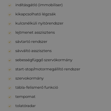
indításgátló (immobiliser)
kikapcsolható légzsák
kulcsnélküli nyitórendszer
lejtmenet asszisztens
sávtartó rendszer
sávváltó asszisztens
sebességfüggő szervókormány
start-stop/motormegállító rendszer
szervokormány
tábla-felismerő funkció
tempomat
tolatóradar