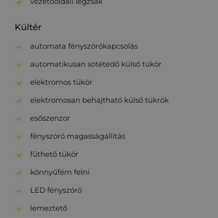
vezetőoldali légzsák
Kültér
automata fényszórókapcsolás
automatikusan sötétedő külső tükör
elektromos tükör
elektromosan behajtható külső tükrök
esőszenzor
fényszóró magasságállítás
fűthető tükör
könnyűfém felni
LED fényszóró
lemeztető