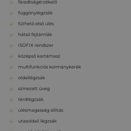
fáradtságérzékelő
függönylégzsák
fűthető első ülés
hátsó fejtámlák
ISOFIX rendszer
középső kartámasz
multifunkciós kormánykerék
oldallégzsák
színezett üveg
térdlégzsák
ülésmagasság állítás
utasoldali légzsák