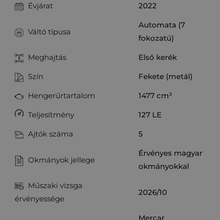
Évjárat
2022
Automata (7
Váltó típusa
fokozatú)
Meghajtás
Első kerék
Szín
Fekete (metál)
Hengerűrtartalom
1477
cm³
Teljesítmény
127
LE
Ajtók száma
5
Érvényes magyar
Okmányok jellege
okmányokkal
Műszaki vizsga
2026/10
érvényessége
Mercar