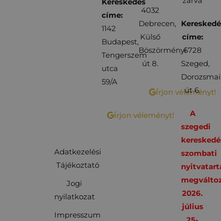
zárva
Kereskedés
4032
címe:
Debrecen,
Kereskedé
1142
Külső
címe:
Budapest,
Böszörményi
6728
Tengerszem
út 8.
Szeged,
utca
Dorozsmai
59/A
út 6.
Írjon véleményt!
A
Írjon véleményt!
szegedi
kereskedé
Adatkezelési
szombati
Tájékoztató
nyitvatart
megváltoz
Jogi
2026.
nyilatkozat
július
Impresszum
25-