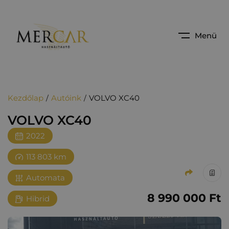
Menü
Kezdőlap
Autóink
VOLVO XC40
VOLVO XC40
2022
113 803 km
Automata
8‏‏‎ ‎990‏‏‎ ‎000
Ft
Hibrid