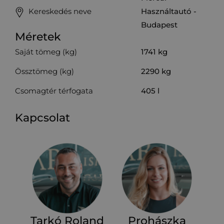
Kereskedés neve
Használtautó -
Budapest
Méretek
Saját tömeg (kg)
1741
kg
Össztömeg (kg)
2290
kg
Csomagtér térfogata
405
l
Kapcsolat
Tarkó Roland
Prohászka