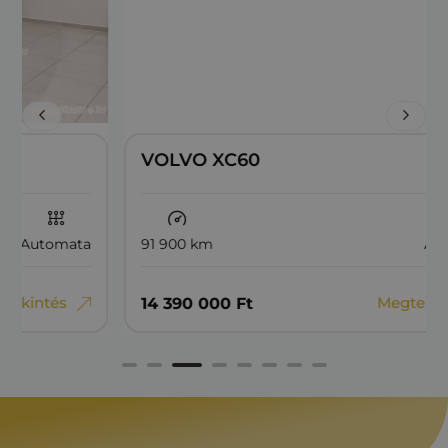
VOLVO XC60
91 900 km
Automata
Megtekintés
14‏‏‎ ‎390‏‏‎ ‎000
Ft