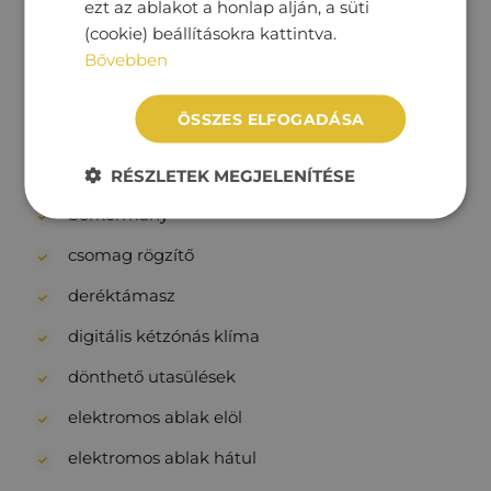
ezt az ablakot a honlap alján, a süti
Beltér
(cookie) beállításokra kattintva.
állítható combtámasz
Bővebben
állítható kormány
ÖSSZES ELFOGADÁSA
automatikusan sötétedő belső tükör
bőr belső
RÉSZLETEK MEGJELENÍTÉSE
bőrkormány
csomag rögzítő
deréktámasz
digitális kétzónás klíma
dönthető utasülések
elektromos ablak elöl
elektromos ablak hátul