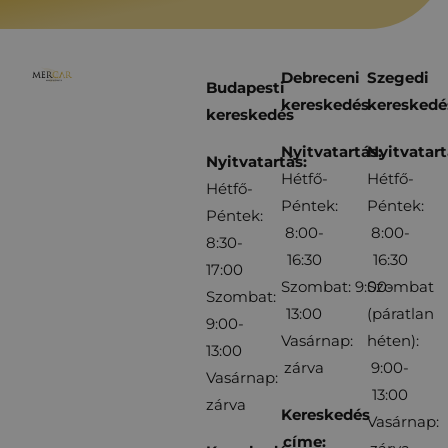
Debreceni
Szegedi
Budapesti
kereskedés
kereskedé
kereskedés
Nyitvatartás:
Nyitvatart
Nyitvatartás:
Hétfő-
Hétfő-
Hétfő-
Péntek:
Péntek:
Péntek:
8:00-
8:00-
8:30-
16:30
16:30
17:00
Szombat: 9:00-
Szombat
Szombat:
13:00
(páratlan
9:00-
Vasárnap:
héten):
13:00
zárva
9:00-
Vasárnap:
13:00
zárva
Kereskedés
Vasárnap:
címe: