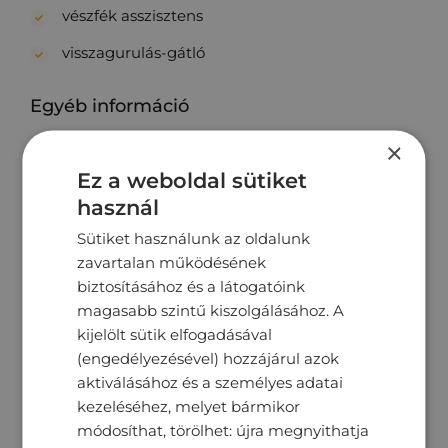
vészfék asszisztens
visszagurulás-gátló
Egyéb információ
ÁFA visszaigényelhető
×
Ez a weboldal sütiket
autóbeszámítás lehetséges
használ
első forgalomba helyezés Magyarországon
Sütiket használunk az oldalunk
első tulajdonostól
zavartalan működésének
biztosításához és a látogatóink
garantált km futás
magasabb szintű kiszolgálásához. A
nem dohányzó
kijelölt sütik elfogadásával
(engedélyezésével) hozzájárul azok
rendszeresen karbantartott
aktiválásához és a személyes adatai
végig vezetett szervizkönyv.
kezeléséhez, melyet bármikor
módosíthat, törölhet: újra megnyithatja