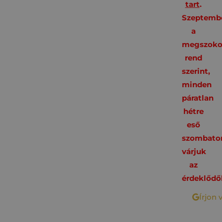
tart
.
Szeptembe
a
megszoko
rend
szerint,
minden
páratlan
hétre
eső
szombato
várjuk
az
érdeklődő
Írjon 