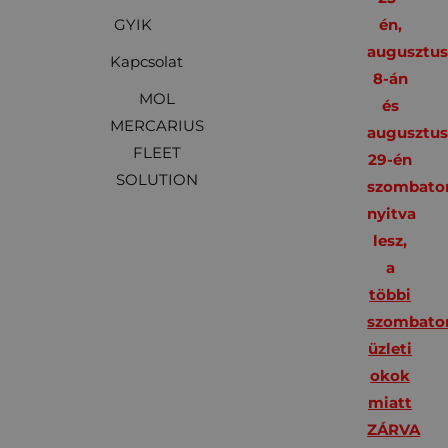
GYIK
én,
augusztu
Kapcsolat
8-án
MOL
és
MERCARIUS
augusztu
FLEET
29-én
SOLUTION
szombato
nyitva
lesz,
a
többi
szombato
üzleti
okok
miatt
ZÁRVA